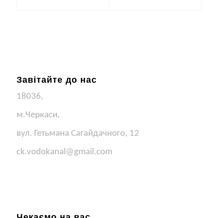
Завітайте до нас
18036,
м.Черкаси,
вул. Гетьмана Сагайдачного, 12
ck.vodokanal@gmail.com
Чекаємо на вас