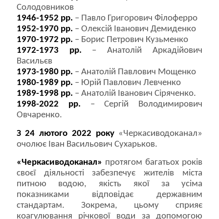
Солодовников
1946-1952 рр.
– Павло Григорович Філоферро
1952-1970 рр.
– Олексій Іванович Демиденко
1970-1972 рр.
– Борис Петрович Кузьменко
1972-1973 рр.
– Анатолій Аркадійович
Васильєв
1973-1980 рр.
– Анатолій Павлович Мощенко
1980-1989 рр.
– Юрій Павлович Левченко
1989-1998 рр.
– Анатолій Іванович Сіряченко.
1998-2022 рр.
– Сергій Володимирович
Овчаренко.
З 24 лютого 2022 року
«Черкасиводоканал»
очолює Іван Васильович Сухарьков.
«Черкасиводоканал»
протягом багатьох років
своєї діяльності забезпечує жителів міста
питною водою, якість якої за усіма
показниками відповідає державним
стандартам. Зокрема, цьому сприяє
коагулювання річкової води за допомогою