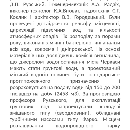
Д.П. Рузський, інженер-механік А.А. Радзіх,
інженер-технолог К.А.Вітоват, гідротехнік С.Г.
Коклик і архітектор В.В. Городецький. Були
проведені дослідження рельєфу місцевості,
циркуляції підземних вод та кількості
атмосферних опадів і їх розподілу за порами
року, виконані хімічні і бактеріологічні аналізи
всіх вод, зокрема і дніпровської. На основі
матеріалів цих досліджень комісія визначила,
що джерелом водопостачання міста Черкаси
мають стати грунтові води, а проектований
міський водогін повинен бути господарсько-
протипожежного призначення і
розраховується на подачу води від 150 до 200
тис.відер на добу (2458 м3). За пропозицією
професора Рузського, для експлуатації
грунтових вод запроектували колодязі
змішаного типу (свердловини), обладнані
турбінними насосами типу Фарко. Місцем
розташування водопровідного парку