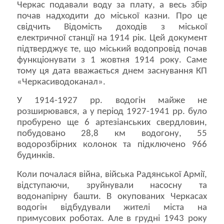
Черкас подавали воду за плату, а весь збір
почав надходити до міської казни. Про це
свідчить Відомість доходів з міської
електричної станції на 1914 рік. Цей документ
підтверджує те, що міський водопровід почав
функціонувати з 1 жовтня 1914 року. Саме
тому ця дата вважається днем заснування КП
«Черкасиводоканал».
У 1914-1927 рр. водогін майже не
розширювався, а у період 1927-1941 рр. було
пробурено ще 6 артезіанських свердловин,
побудовано 28,8 км водогону, 55
водорозбірних колонок та підключено 966
будинків.
Коли почалася війна, війська Радянської Армії,
відступаючи, зруйнували насосну та
водонапірну башти. В окупованих Черкасах
водогін відбудували жителі міста на
примусових роботах. Але в грудні 1943 року