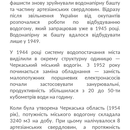
фашисти знову зруйнували водонапірну башту
та частину артезіанських свердловин. Відразу
після звільнення України від окупантів
розпочалися роботи по відбудуванню
водогону, який запрацював уже в 1945 році.
Водонапірну ж башту вдалося відбудувати
лише у 1949.
У 1944 році систему водопостачання міста
виділили в окрему структурну одиницю —
Черкаський міський водогін. З 1952 року
починається заміна обладнання — замість
малопотужних поршневих електронасосів
почали застосовувати занурювальні,
продуктивність збільшилася з 20 до 50-ти
кубометрів води на годину.
Коли була утворена Черкаська область (1954
рік), потужність міського водогону складала
3240 м3 на добу. При цьому налічувалося 8
артезіанських свердловин, а протяжність