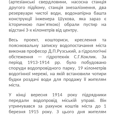
(артезіанські свердловини, насосна станція
другого підйому, станція знезалізнення, два
резервуари чистої води, водонапірна башта
конструкції інженера Шухова, яка зараз є
історичною пам’яткою) обрали пустир на
відстані 3-х кілометрів від центру.
Весь проект, кошториси, креслення та
пояснювальну записку водопостачання міста
виконав професор Д.П.Рузський, а гідрологічні
обстеження — гідротехнік С.Г.Коклик. За
період 1913-1914 рр. було побудовано
споруди водопровідного парку, 19 кілометрів
водогінної мережі, на якій встановили чотири
будки роздачі води для продажу її жителям
міста.
У кінці вересня 1914 року підрядники
передали водопровід міській управі. Він
утримувався за рахунок коштів міста до 1
березня 1915 року. З цього дня жителям