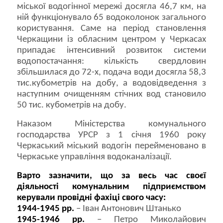
міської водогінної мережі досягла 46,7 км, на
ній функціонувало 65 водоколонок загального
користування. Саме на період становлення
Черкащини із обласним центром у Черкасах
припадає інтенсивний розвиток системи
водопостачання: кількість свердловин
збільшилася до 72-х, подача води досягла 58,3
тис.кубометрів на добу, а водовідведення з
наступним очищенням стічних вод становило
50 тис. кубометрів на добу.
Наказом Міністерства комунального
господарства УРСР з 1 січня 1960 року
Черкаський міський водогін перейменовано в
Черкаське управління водоканалізації.
Варто зазначити, що за весь час своєї
діяльності комунальним підприємством
керували провідні фахіці свого часу:
1944-1945 рр.
– Іван Антонович Штанько
1945-1946 рр.
– Петро Миколайович