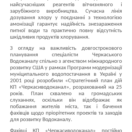
найсучасніших реагентів вітчизняного і
зарубіжного виробництва. Сучасна лінія
дозування хлору у поєднанні з технологією
амонізації гарантує надійність знезараження
питної води та практично повну відсутність
шкідливих продуктів хлорування.
З огляду на важливість довгострокового
планування спеціалісти Черкаського
Водоканалу спільно з агенством міжнародного
розвитку США у рамках Програми модернізації
муніципального водопостачання в Україні у
2001 році розробили «Стратегічний план дій
КП «Черкасиводоканал», розрахований на 25
років. План схвалено на громадських
слуханнях, оскільки він відображає як
побажання жителів міста, так і бачення
фахівців щодо пріорітетних проектів та заходів
для розвитку Водоканалу.
Фахівці КП «Черкасиводоканал» постійно