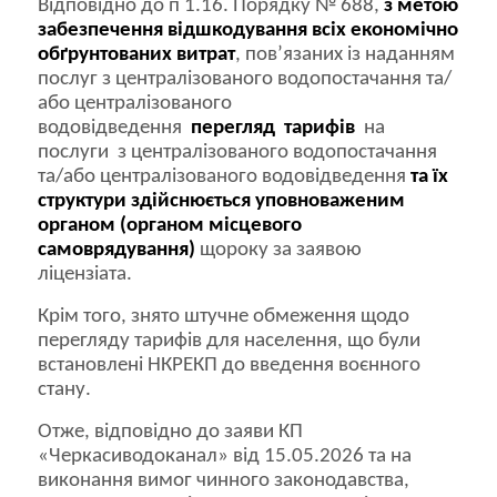
Відповідно до п 1.16. Порядку № 688,
з метою
забезпечення відшкодування всіх економічно
обґрунтованих витрат
, пов’язаних із наданням
послуг з централізованого водопостачання та/
або централізованого
водовідведення
перегляд тарифів
на
послуги з централізованого водопостачання
та/або централізованого водовідведення
та їх
структури здійснюється уповноваженим
органом (органом місцевого
самоврядування)
щороку за заявою
ліцензіата.
Крім того, знято штучне обмеження щодо
перегляду тарифів для населення, що були
встановлені НКРЕКП до введення воєнного
стану.
Отже, відповідно до заяви КП
«Черкасиводоканал» від 15.05.2026 та на
виконання вимог чинного законодавства,