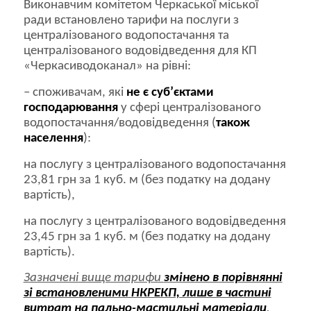
Виконавчим комітетом Черкаської міської
ради встановлено тарифи на послуги з
централізованого водопостачання та
централізованого водовідведення для КП
«Черкасиводоканал» на рівні:
– споживачам, які
не є суб’єктами
господарювання
у сфері централізованого
водопостачання/водовідведення (
також
населення
):
на послугу з централізованого водопостачання
23,81 грн за 1 куб. м (без податку на додану
вартість),
на послугу з централізованого водовідведення
23,45 грн за 1 куб. м (без податку на додану
вартість).
Зазначені вище тарифи
змінено в порівнянні
зі встановленими НКРЕКП, лише в частині
витрат на пально-мастильні матеріали
,