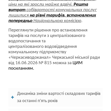
ціни на які зросли майже вдвічі.
Решта
витрат
собівартості комунальних послуг
лишилися
на рівні тарифів, встановлених
попередньо
Національною комісією
.
Переглянути рішення про встановлення
тарифів на послуги з централізованого
водопостачання та
централізованого водовідведення
комунальному підприємству
«Черкасиводоканал» Черкаської міської ради
від 16.06.2026 № 815 можна за
ЦИМ
посиланням.
Динаміка зміни вартості складових тарифів
за останні п’ять років