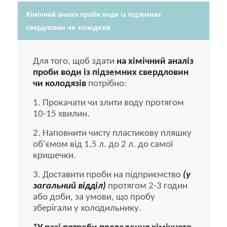
Хімічний аналіз проби води із підземних
свердловин чи колодязів
Для того, щоб здати
на хімічний аналіз
проби води із підземних свердловин
чи колодязів
потрібно:
1. Прокачати чи злити воду протягом
10-15 хвилин.
2. Наповнити чисту пластикову пляшку
об’ємом від 1,5 л. до 2 л. до самої
кришечки.
3. Доставити проби на підприємство
(у
загальний відділ)
протягом 2-3 годин
або доби, за умови, що пробу
зберігали у холодильнику.