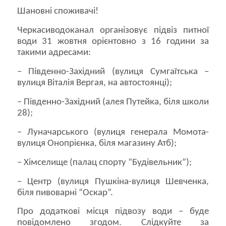
Шановні споживачі!
Черкасиводоканал організовує підвіз питної
води 31 жовтня орієнтовно з 16 години за
такими адресами:
– Південно-Західний (вулиця Сумгаїтська –
вулиця Віталія Вергая, на автостоянці);
– Південно-Західний (алея Путейка, біля школи
28);
– Луначарського (вулиця генерала Момота-
вулиця Онопрієнка, біля магазину Атб);
– Хімселище (палац спорту “Будівельник”);
– Центр (вулиця Пушкіна-вулиця Шевченка,
біля пивоварні “Оскар”.
Про додаткові місця підвозу води – буде
повідомлено згодом. Слідкуйте за