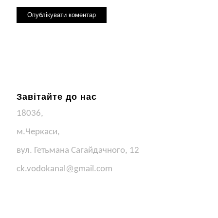
Завітайте до нас
18036,
м.Черкаси,
вул. Гетьмана Сагайдачного, 12
ck.vodokanal@gmail.com