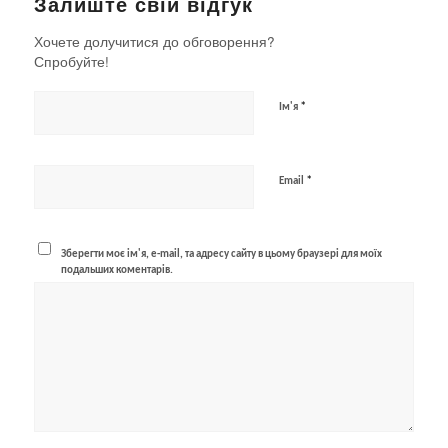
Залиште свій відгук
Хочете долучитися до обговорення?
Спробуйте!
*
Ім'я
*
Email
Зберегти моє ім'я, e-mail, та адресу сайту в цьому браузері для моїх
подальших коментарів.