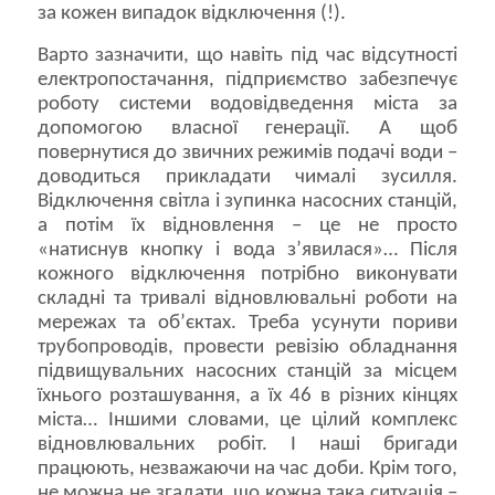
за кожен випадок відключення (!).
Варто зазначити, що навіть під час відсутності
електропостачання, підприємство забезпечує
роботу системи водовідведення міста за
допомогою власної генерації. А щоб
повернутися до звичних режимів подачі води –
доводиться прикладати чималі зусилля.
Відключення світла і зупинка насосних станцій,
а потім їх відновлення – це не просто
«натиснув кнопку і вода з’явилася»… Після
кожного відключення потрібно виконувати
складні та тривалі відновлювальні роботи на
мережах та об’єктах. Треба усунути пориви
трубопроводів, провести ревізію обладнання
підвищувальних насосних станцій за місцем
їхнього розташування, а їх 46 в різних кінцях
міста… Іншими словами, це цілий комплекс
відновлювальних робіт. І наші бригади
працюють, незважаючи на час доби. Крім того,
не можна не згадати, шо кожна така ситуація –