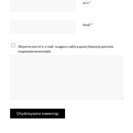
*
Ім'я
*
Email
Зберегти моє ім'я, e-mail, та адресу сайту в цьому браузері для моїх
подальших коментарів.