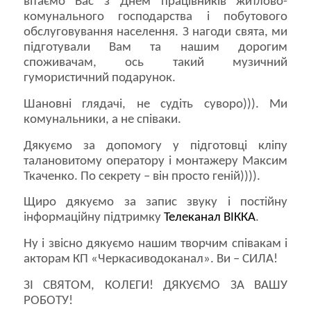
вітаємо Вас з Днем працівників житлово-
комунального господарства і побутового
обслуговування населення. З нагоди свята, ми
підготували Вам та нашим дорогим
споживачам, ось такий музичний
гумористичний подарунок.
Шановні глядачі, не судіть суворо))). Ми
комунальники, а не співаки.
Дякуємо за допомогу у підготовці кліпу
талановитому оператору і монтажеру Максим
Ткаченко. По секрету – він просто геній)))).
Щиро дякуємо за запис звуку і постійну
інформаційну підтримку
Телеканал ВІККА
.
Ну і звісно дякуємо нашим творчим співакам і
акторам КП «Черкасиводоканал». Ви – СИЛА!
ЗІ СВЯТОМ, КОЛЕГИ! ДЯКУЄМО ЗА ВАШУ
РОБОТУ!