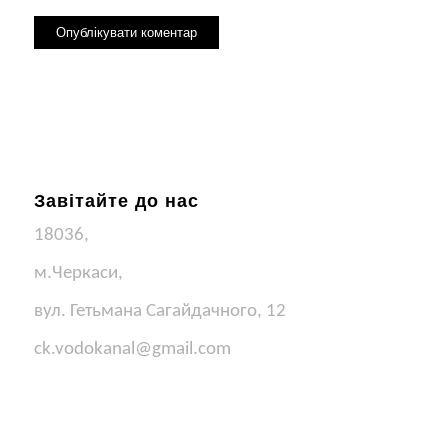
Завітайте до нас
18036,
м.Черкаси,
вул. Гетьмана Сагайдачного, 12
ck.vodokanal@gmail.com