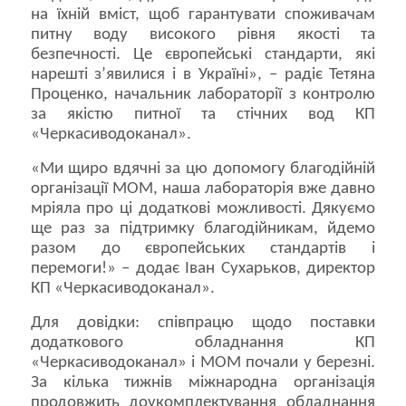
на їхній вміст, щоб гарантувати споживачам
питну воду високого рівня якості та
безпечності. Це європейські стандарти, які
нарешті з’явилися і в Україні», – радіє Тетяна
Проценко, начальник лабораторії з контролю
за якістю питної та стічних вод КП
«Черкасиводоканал».
«Ми щиро вдячні за цю допомогу благодійній
організації МОМ, наша лабораторія вже давно
мріяла про ці додаткові можливості. Дякуємо
ще раз за підтримку благодійникам, йдемо
разом до європейських стандартів і
перемоги!» – додає Іван Сухарьков, директор
КП «Черкасиводоканал».
Для довідки: співпрацю щодо поставки
додаткового обладнання КП
«Черкасиводоканал» і МОМ почали у березні.
За кілька тижнів міжнародна організація
продовжить доукомплектування обладнання