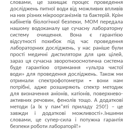
словами, це захищає процес проведення
досліджень питної води від можливих впливів
на них різних мікроорганізмів та бактерій. Крім
кабінетів біологічної безпеки, МОМ передала
нашому водоканалу ще сучасну лабораторну
систему очищення. Вона є гарантією
відсутності похибок під час проведення
лабораторних досліджень, у нас раніше були
прості медичні дистилятори для цих цілей,
зараз ця сучасна зворотноосмотична система
буде гарантією отримання «ультра чистої
води» для проведення досліджень. Також ми
отримали спектрофотометри
–
вони нам
потрібні, адже розширяють спектр методик
для визначення аніонів, катіонів, поверхнево-
активних речовин, фенолів тощо. А додаткові
методи (а їх у пам”яті приладу 250!) – це
завжди і додаткові можливості».Іншими
словами, це супер-сила і потужна гарантія
безпеки роботи лабораторії!»