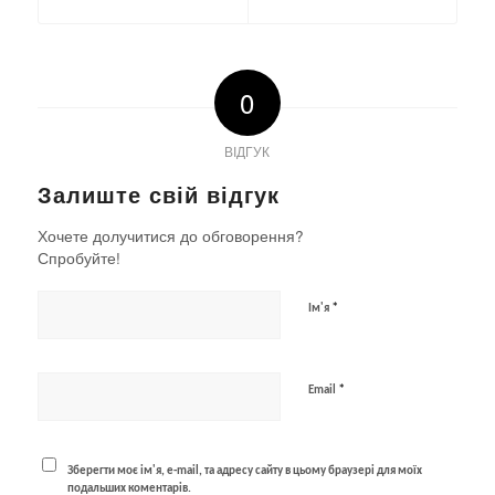
0
ВІДГУК
Залиште свій відгук
Хочете долучитися до обговорення?
Спробуйте!
*
Ім'я
*
Email
Зберегти моє ім'я, e-mail, та адресу сайту в цьому браузері для моїх
подальших коментарів.