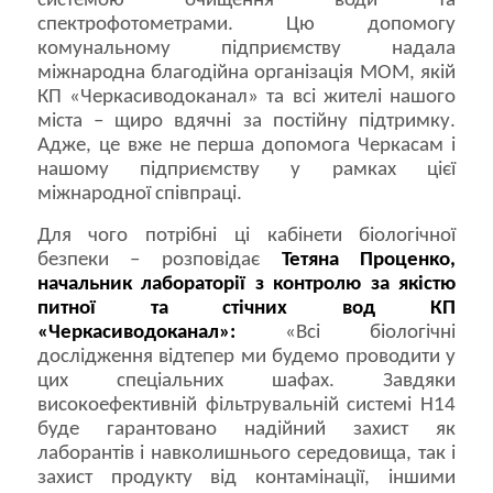
системою очищення води та
спектрофотометрами. Цю допомогу
комунальному підприємству надала
міжнародна благодійна організація МОМ, якій
КП «Черкасиводоканал» та всі жителі нашого
міста – щиро вдячні за постійну підтримку.
Адже, це вже не перша допомога Черкасам і
нашому підприємству у рамках цієї
міжнародної співпраці.
Для чого потрібні ці кабінети біологічної
безпеки – розповідає
Тетяна Проценко,
начальник лабораторії з контролю за якістю
питної та стічних вод КП
«Черкасиводоканал»:
«Всі біологічні
дослідження відтепер ми будемо проводити у
цих спеціальних шафах. Завдяки
високоефективній фільтрувальній системі H14
буде гарантовано надійний захист як
лаборантів і навколишнього середовища, так і
захист продукту від контамінації, іншими