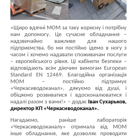
«Щиро вдячні МОМ за таку корисну і потрібну
нам допомогу. Це сучасне обладнання –
надзвичайно важливе для нашого
підприємства, бо ми постійно ідемо в ногу з
часом і хочемо надавати споживачам послуги
– європейського рівня. Ці кабінети безпеки –
відповідають всім діючим вимогам European
Standard EN 12469. Благодійна організація
МОМ – постійно підтримує
«Черкасиводоканал», дякуємо від душі, і
обіцяємо розвиватися і вдосконалюватися і
надалі разом з вами!» – додає
Іван Сухарьков,
директор КП «Черкасиводоканал».
Нагадаємо, раніше лабораторія
«Черкасиводоканалу» отримала від МОМ
інше обладнання, яке дозволяє проводити