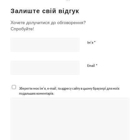
Залиште свій відгук
Хочете долучитися до обговорення?
Спробуйте!
*
Ім'я
*
Email
Зберегти моє ім'я, e-mail, та адресу сайту в цьому браузері для моїх
подальших коментарів.