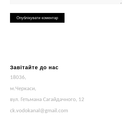
Завітайте до нас
18036,
м.Черкаси,
вул. Гетьмана Сагайдачного, 12
ck.vodokanal@gmail.com