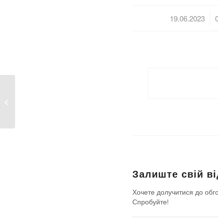
/
19.06.2023
Увага! Планові роботи 19 червня
2023 року
Залиште свій ві
Хочете долучитися до обг
Спробуйте!