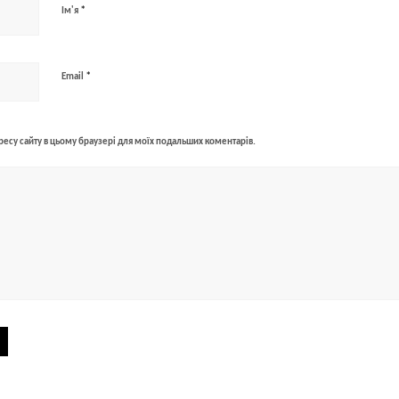
*
Ім'я
*
Email
адресу сайту в цьому браузері для моїх подальших коментарів.