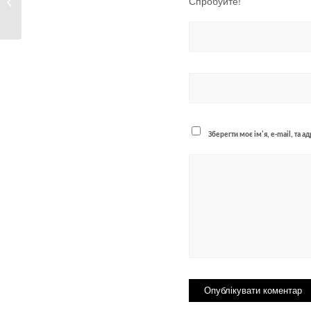
Спробуйте!
електромонтер
«Черкасиводоканалу»:...
Зберегти моє ім'я, e-mail, та 