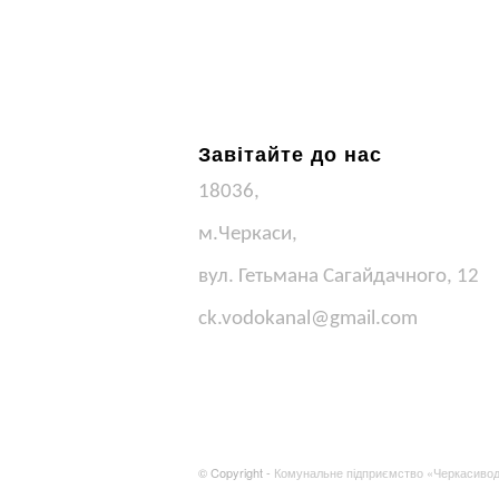
Завітайте до нас
18036,
м.Черкаси,
вул. Гетьмана Сагайдачного, 12
ck.vodokanal@gmail.com
© Copyright -
Комунальне підприємство «Черкасиво