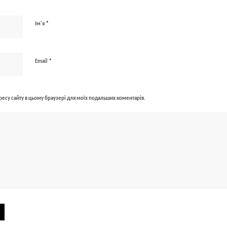
*
Ім'я
*
Email
адресу сайту в цьому браузері для моїх подальших коментарів.