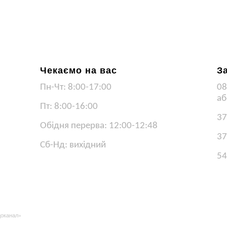
Чекаємо на вас
З
Пн-Чт: 8:00-17:00
08
аб
Пт: 8:00-16:00
37
Обідня перерва: 12:00-12:48
37
Сб-Нд: вихідний
54
доканал»