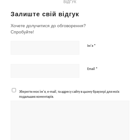
ВІДГУК
Залиште свій відгук
Хочете долучитися до обговорення?
Спробуйте!
*
Ім'я
*
Email
Зберегти моє ім'я, e-mail, та адресу сайту в цьому браузері для моїх
подальших коментарів.