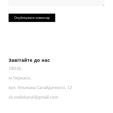
Завітайте до нас
18036,
м.Черкаси,
вул. Гетьмана Сагайдачного, 12
ck.vodokanal@gmail.com