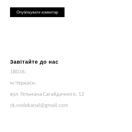
Завітайте до нас
18036,
м.Черкаси,
вул. Гетьмана Сагайдачного, 12
ck.vodokanal@gmail.com