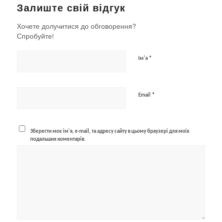
Залиште свій відгук
Хочете долучитися до обговорення?
Спробуйте!
*
Ім'я
*
Email
Зберегти моє ім'я, e-mail, та адресу сайту в цьому браузері для моїх
подальших коментарів.