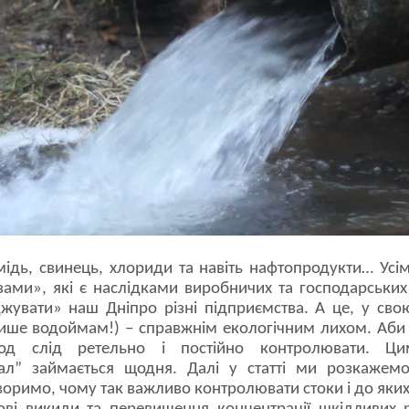
 мідь, свинець, хлориди та навіть нафтопродукти… Усі
ми», які є наслідками виробничих та господарських
увати» наш Дніпро різні підприємства. А це, у сво
ише водоймам!) – справжнім екологічним лихом. Аби 
вод слід ретельно і постійно контролювати. 
ал” займається щодня. Далі у статті ми розкаже
воримо, чому так важливо контролювати стоки і до яких