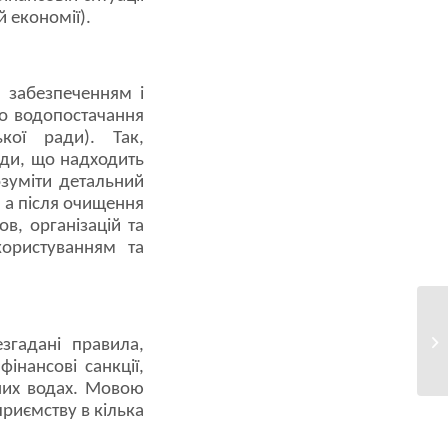
й економії).
 забезпеченням і
го водопостачання
кої ради). Так,
оди, що надходить
розуміти детальний
, а після очищення
ов, організацій та
користуванням та
Ув
згадані правила,
20
інансові санкції,
чних водах. Мовою
приємству в кілька