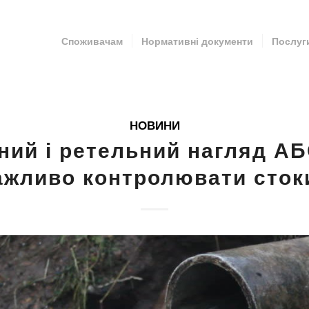
Споживачам
Нормативні документи
Послуг
НОВИНИ
ний і ретельний нагляд А
ажливо контролювати сток