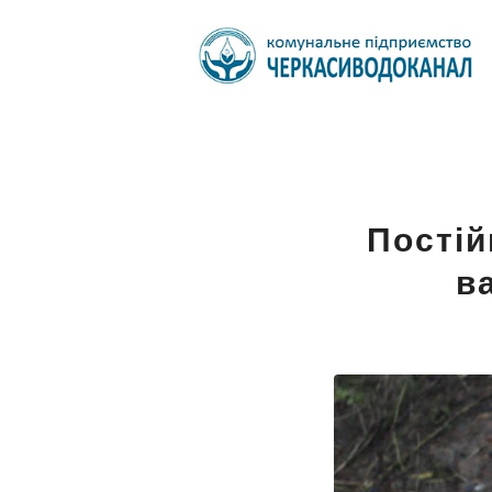
Постій
в