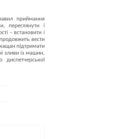
правил приймання
и, переглянути і
сті – встановити і
 продовжить вести
ркащан підтримати
і зливи із машин,
о диспетчерської