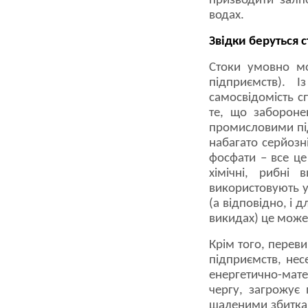
призводити залп
водах.
Звідки беруться 
Стоки умовно мо
підприємств). І
самосвідомість с
те, що забороне
промисловими підп
набагато серйозні
фосфати – все це
хімічні, рибні 
використовують у
(а відповідно, і 
викидах) це може
Крім того, переви
підприємств, нес
енергетично-мате
чергу, загрожу
шаленими збиткам