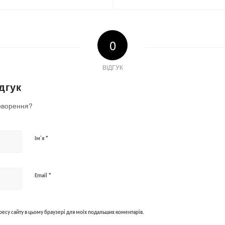
0
ВІДГУК
дгук
оворення?
*
Ім'я
*
Email
адресу сайту в цьому браузері для моїх подальших коментарів.