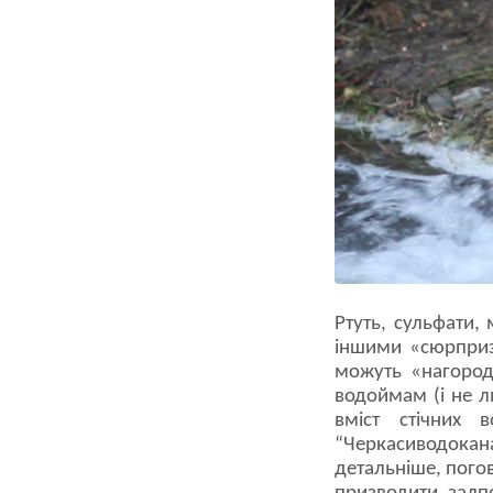
Ртуть, сульфати,
іншими «сюрприза
можуть «нагородж
водоймам (і не л
вміст стічних 
“Черкасиводокан
детальніше, пого