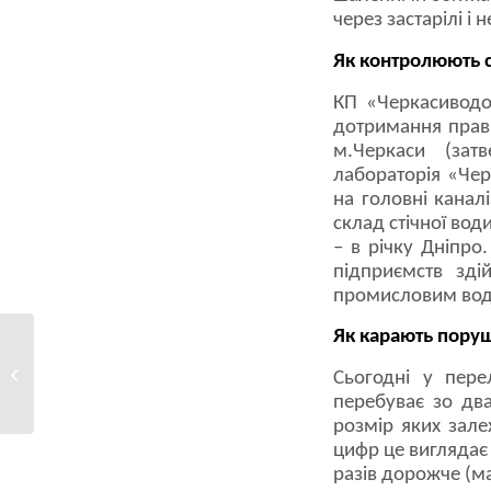
через застарілі і
Як контролюють 
КП «Черкасиводо
дотримання прави
м.Черкаси (зат
лабораторія «Чер
на головні каналі
склад стічної вод
– в річку Дніпро.
підприємств зді
промисловим во
Як карають пору
«Повернути кожні 100
метрів на Донеччині
Сьогодні у пере
–...
перебуває зо два
розмір яких зале
цифр це виглядає 
разів дорожче (м