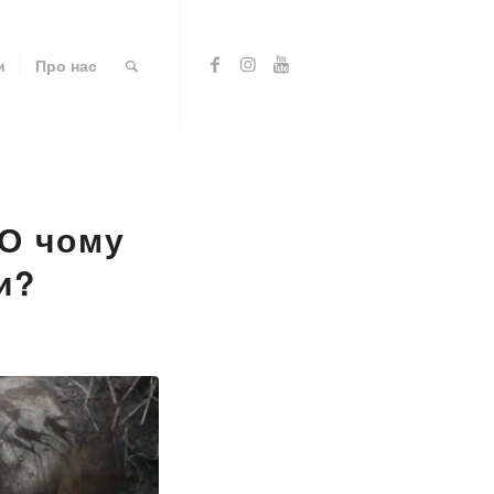
и
Про нас
БО чому
и?