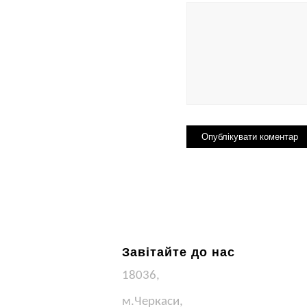
Завітайте до нас
18036,
м.Черкаси,