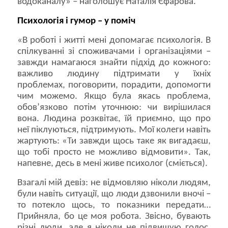
водоканалу» – наголошує Наталія Єфарова.
Психологія і гумор – у поміч
«В роботі і житті мені допомагає психологія. В
спілкуванні зі споживачами і організаціями –
завжди намагаюся знайти підхід до кожного:
важливо людину підтримати у їхніх
проблемах, поговорити, порадити, допомогти
чим можемо. Якщо була якась проблема,
обов’язково потім уточнюю: чи вирішилася
вона. Людина розквітає, їй приємно, що про
неї піклуються, підтримують. Мої колеги навіть
жартують: «Ти завжди щось таке як вигадаєш,
що тобі просто не можливо відмовити». Так,
напевне, десь в мені живе психолог (сміється).
Взагалі мій девіз: не відмовляю ніколи людям,
були навіть ситуації, що люди дзвонили вночі –
то потекло щось, то показники передати…
Прийняла, бо це моя робота. Звісно, бувають
різні люди, але я ніколи не підвищую голос,