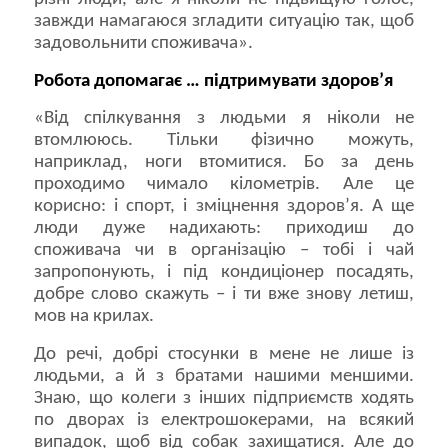
завжди намагаюся згладити ситуацію так, щоб
задовольнити споживача».
Робота допомагає … підтримувати здоров’я
«Від спілкування з людьми я ніколи не
втомлююсь. Тільки фізично можуть,
наприклад, ноги втомитися. Бо за день
проходимо чимало кілометрів. Але це
корисно: і спорт, і зміцнення здоров’я. А ще
люди дуже надихають: приходиш до
споживача чи в організацію – тобі і чай
запропонують, і під кондиціонер посадять,
добре слово скажуть – і ти вже знову летиш,
мов на крилах.
До речі, добрі стосунки в мене не лише із
людьми, а й з братами нашими меншими.
Знаю, що колеги з інших підприємств ходять
по дворах із електрошокерами, на всякий
випадок, щоб від собак захищатися. Але до