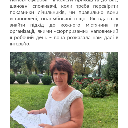
Наталя Єфарова і її колеги приходить до Вас,
шановні споживачі, коли треба перевірити
показники лічильників, чи правильно вони
встановлені, опломбовані тощо. Як вдається
знайти підхід до кожного містянина та
організації, якими «сюрпризами» наповнений
її робочий день – вона розказала нам далі в
інтерв’ю.