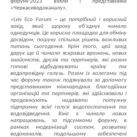
форумі-2023 взяли і представники
«Черкасиводоканалу».
«Lviv Eco Forum – це потрібний і корисний
захід, який щороку об’єднує чимало
однодумців. Це корисна площадка для обміну
досвідом, пошуку спільних рішень важливих
питань сьогодення. Крім того, цей захід
дарує ще й чимало яскравих вражень, нових
знайомств, друзів та партнерів, які разом
готові відбудовувати країну та
водопровідну галузь
.
Разом із колегами під
час форуму також подякували за допомогу
представникам міжнародних благодійних
організацій та партнерів, які здійснювали і
продовжують надавати потужну
підтримку всієї галузі водопостачання та
водовідведення. Вже є чимало нових
напрацювань, за підсумками форуму, в
рамках модернізації систем, розвитку
водоканалів, подальшому забезпечені