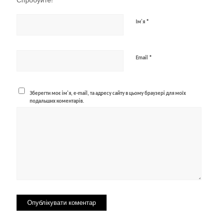
*
Ім'я
*
Email
Зберегти моє ім'я, e-mail, та адресу сайту в цьому браузері для моїх
подальших коментарів.