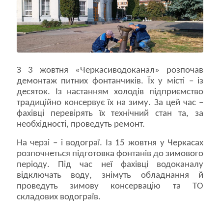
З 3 жовтня «Черкасиводоканал» розпочав
демонтаж питних фонтанчиків. Їх у місті – із
десяток. Із настанням холодів підприємство
традиційно консервує їх на зиму. За цей час –
фахівці перевірять їх технічний стан та, за
необхідності, проведуть ремонт.
На черзі – і водограї. Із 15 жовтня у Черкасах
розпочнеться підготовка фонтанів до зимового
періоду. Під час неї фахівці водоканалу
відключать воду, знімуть обладнання й
проведуть зимову консервацію та ТО
складових водограїв.