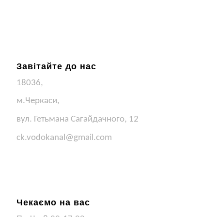
Завітайте до нас
18036,
м.Черкаси,
вул. Гетьмана Сагайдачного, 12
ck.vodokanal@gmail.com
Чекаємо на вас