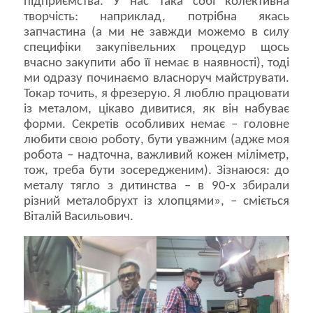
підприємства. У нас така собі колективна
творчість: наприклад, потрібна якась
запчастина (а ми не завжди можемо в силу
специфіки закупівельних процедур щось
вчасно закупити або її немає в наявності), тоді
ми одразу починаємо власноруч майструвати.
Токар точить, я фрезерую. Я люблю працювати
із металом, цікаво дивитися, як він набуває
форми. Секретів особливих немає – головне
любити свою роботу, бути уважним (адже моя
робота – надточна, важливий кожен міліметр,
тож, треба бути зосередженим). Зізнаюся: до
металу тягло з дитинства – в 90-х збирали
різний металобрухт із хлопцями», – сміється
Віталій Васильович.