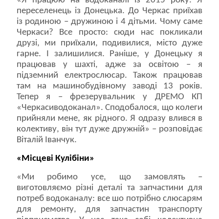
«Я працюю на водоканалі із 2015 року. Я
переселенець із Донецька. До Черкас приїхав
із родиною – дружиною і 4 дітьми. Чому саме
Черкаси? Все просто: сюди нас покликали
друзі, ми приїхали, подивилися, місто дуже
гарне. І залишилися. Раніше, у Донецьку я
працював у шахті, адже за освітою – я
підземний електрослюсар. Також працював
там на машинобудівному заводі 13 років.
Тепер я – фрезерувальник у ДРЕМО КП
«Черкасиводоканал». Сподобалося, що колеги
прийняли мене, як рідного. Я одразу влився в
колективу, він тут дуже дружній» – розповідає
Віталій Іванчук.
«Місцеві Кулібіни»
«Ми робимо усе, що замовлять –
виготовляємо різні деталі та запчастини для
потреб водоканалу: все шо потрібно слюсарям
для ремонту, для запчастин транспорту