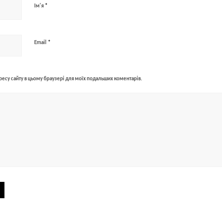
*
Ім'я
*
Email
адресу сайту в цьому браузері для моїх подальших коментарів.