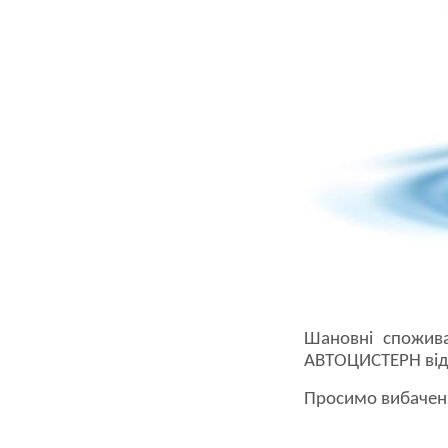
Шановні спожива
АВТОЦИСТЕРН відб
Просимо вибаченн