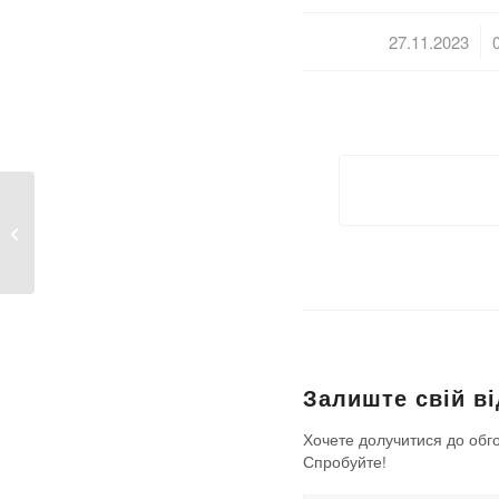
/
27.11.2023
«Передаю колегам
«подарунки» майже як
Святий...
Залиште свій ві
Хочете долучитися до обг
Спробуйте!