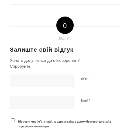
0
ВІДГУК
Залиште свій відгук
Хочете долучитися до обговорення?
Спробуйте!
*
Ім'я
*
Email
Зберегти моє ім'я, e-mail, та адресу сайту в цьому браузері для моїх
подальших коментарів.