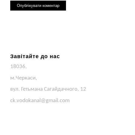
Завітайте до нас
18036,
м.Черкаси,
вул. Гетьмана Сагайдачного, 12
ck.vodokanal@gmail.com