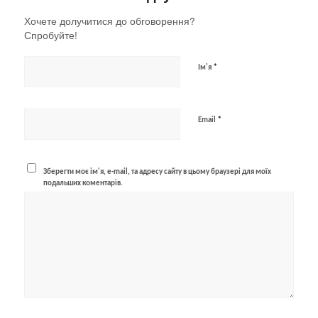
Хочете долучитися до обговорення?
Спробуйте!
*
Ім'я
*
Email
Зберегти моє ім'я, e-mail, та адресу сайту в цьому браузері для моїх
подальших коментарів.