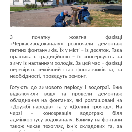
З початку жовтня фахівці
«Черкасиводоканалу» розпочали демонтаж
питних фонтанчиків. Їх у місті – із десяток. Така
практика є традиційною – їх консервують на
зиму із настанням холодів. За цей час – фахівці
перевірять технічний стан фонтанчиків та, за
необхідності, проведуть ремонт.
Готують до зимового періоду і водограї. Вже
відключили воду та провели демонтаж
обладнання на фонтанах, які розташовані на
«Дружбі народів» та у «Долині троянд». На
черзі – консервація водограю біля
адмінкорпусу водоканалу. Взимку на фонтани
також чекає техогляд їхніх складових та, за