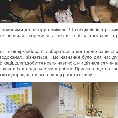
знаннями до центру приїхали 11 спеціалістів з різних
е вивчили теоретичні аспекти, а й застосували от
, інженер-лаборант лабораторії з контролю за якістю 
водоканал» зізнається: «Це навчання було для нас д
ікації, для здобуття нових навичок, ми дізналися чимал
вувати їх в подальшому в роботі. Приємно, що на зан
огли відпрацювати всі тонкощі роботи вживу».