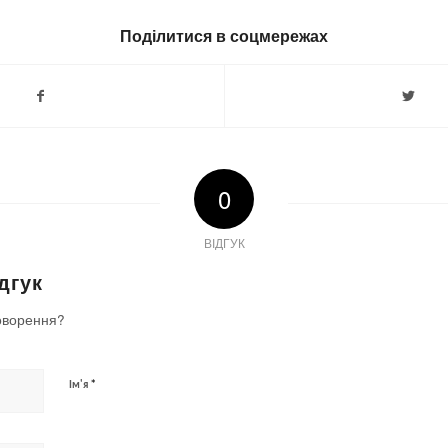
Поділитися в соцмережах
0
ВІДГУК
дгук
оворення?
*
Ім'я