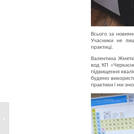
Всього за новими 
Учасники не лиш
практиці.
Валентина Жметко
вод КП «Черкаси
підвищення кваліф
будемо використо
практики і ми зм
Якщо немає світла: чи
буде вода?