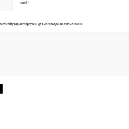
*
Email
адресу сайту в цьому браузері для моїх подальших коментарів.