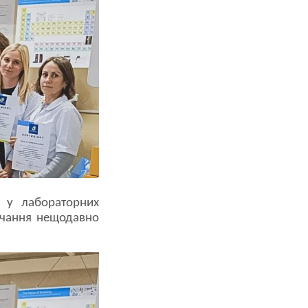
ь у лабораторних
авчання нещодавно