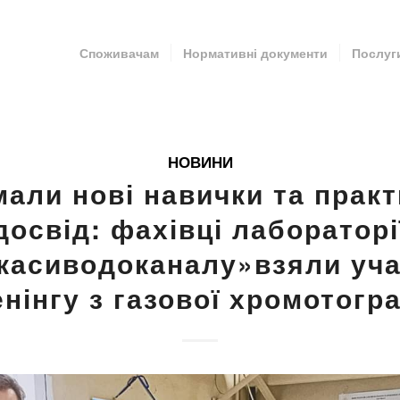
Споживачам
Нормативні документи
Послуг
НОВИНИ
али нові навички та прак
досвід: фахівці лабораторі
касиводоканалу»взяли уча
енінгу з газової хромотогра