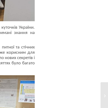
 куточків України.
римані знання на
питної та стічних
уже корисним для
о нових секретів і
яттях було багато