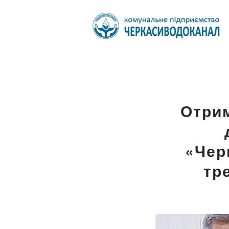
Отрим
«Чер
тр