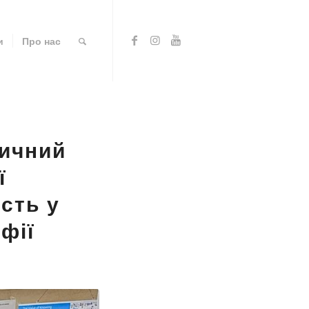
и
Про нас
тичний
ї
сть у
фії