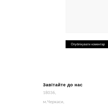
Завітайте до нас
18036,
м.Черкаси,