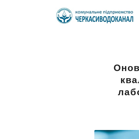
Онов
ква
лаб