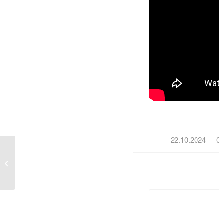
/
22.10.2024
Попереджений =
озброєний: працівники
«Черкасиводоканалу»...