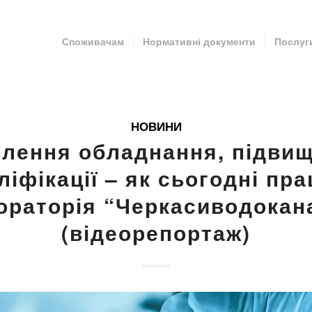
Споживачам
Нормативні документи
Послуг
НОВИНИ
лення обладнання, підви
ліфікації – як сьогодні пр
ораторія “Черкасиводокан
(відеорепортаж)