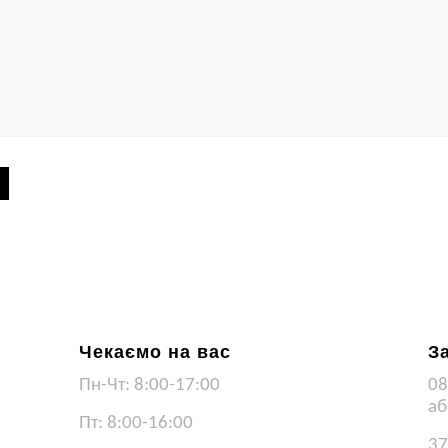
Чекаємо на вас
З
Пн-Чт: 8:00-17:00
08
аб
Пт: 8:00-16:00
37