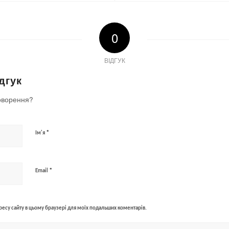
0
ВІДГУК
дгук
оворення?
*
Ім'я
*
Email
адресу сайту в цьому браузері для моїх подальших коментарів.