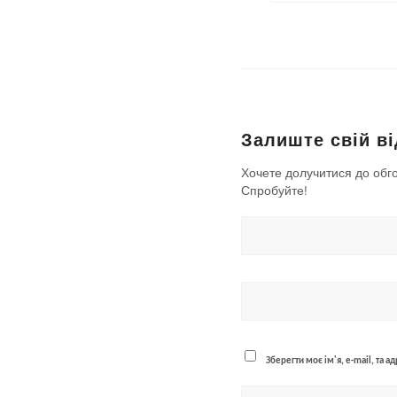
Залиште свій ві
Хочете долучитися до обг
Спробуйте!
Зберегти моє ім'я, e-mail, та 