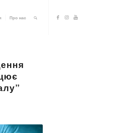
и
Про нас
щення
ацює
алу”