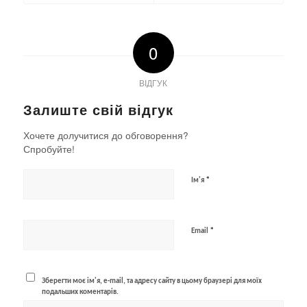
0
ВІДГУК
Залиште свій відгук
Хочете долучитися до обговорення?
Спробуйте!
*
Ім'я
*
Email
Зберегти моє ім'я, e-mail, та адресу сайту в цьому браузері для моїх
подальших коментарів.