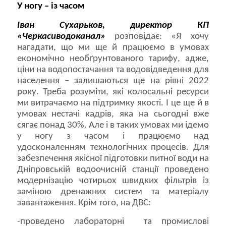
У ногу – із часом
Іван Сухарьков, директор КП
«Черкасиводоканал»
розповідає: «Я хочу
нагадати, що ми ще й працюємо в умовах
економічно необґрунтованого тарифу, адже,
ціни на водопостачання та водовідведення для
населення – залишаються ще на рівні 2022
року. Треба розуміти, які колосальні ресурси
ми витрачаємо на підтримку якості. І це ще й в
умовах нестачі кадрів, яка на сьогодні вже
сягає понад 30%. Але і в таких умовах ми ідемо
у ногу з часом і працюємо над
удосконаленням технологічних процесів. Для
забезпечення якісної підготовки питної води на
Дніпровській водоочисній станції проведено
модернізацію чотирьох швидких фільтрів із
заміною дренажних систем та матеріалу
завантаження. Крім того, на ДВС:
-проведено лабораторні та промислові