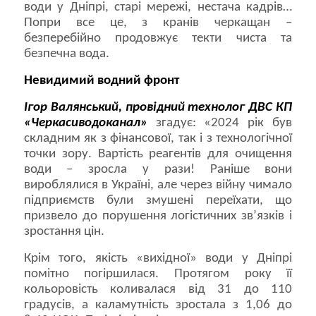
води у Дніпрі, старі мережі, нестача кадрів…
Попри все це, з кранів черкащан –
безперебійно продовжує текти чиста та
безпечна вода.
Невидимий водний фронт
Ігор Валянський, провідний технолог ДВС КП
«Черкасиводоканал»
згадує: «2024 рік був
складним як з фінансової, так і з технологічної
точки зору. Вартість реагентів для очищення
води – зросла у рази! Раніше вони
вироблялися в Україні, але через війну чимало
підприємств були змушені переїхати, що
призвело до порушення логістичних зв’язків і
зростання цін.
Крім того, якість «вихідної» води у Дніпрі
помітно погіршилася. Протягом року її
кольоровість коливалася від 31 до 110
градусів, а каламутність зростала з 1,06 до