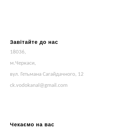
Завітайте до нас
18036,
м.Черкаси,
вул. Гетьмана Сагайдачного, 12
ck.vodokanal@gmail.com
Чекаємо на вас