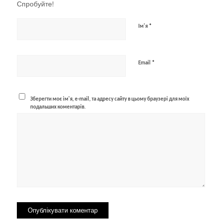
Спробуйте!
*
Ім'я
*
Email
Зберегти моє ім'я, e-mail, та адресу сайту в цьому браузері для моїх
подальших коментарів.