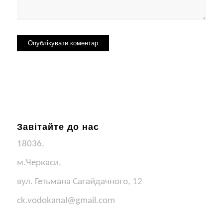
Завітайте до нас
18036,
м.Черкаси,
вул. Гетьмана Сагайдачного, 12
ck.vodokanal@gmail.com