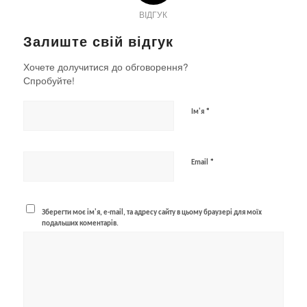
ВІДГУК
Залиште свій відгук
Хочете долучитися до обговорення?
Спробуйте!
*
Ім'я
*
Email
Зберегти моє ім'я, e-mail, та адресу сайту в цьому браузері для моїх
подальших коментарів.