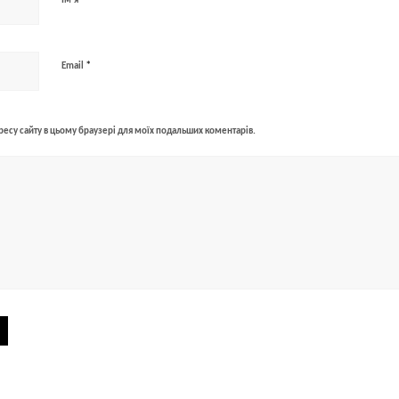
Ім'я
*
Email
адресу сайту в цьому браузері для моїх подальших коментарів.