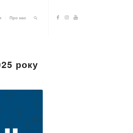
и
Про нас
025 року