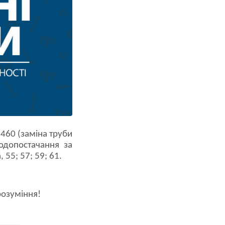
460 (заміна труби
одопостачання за
 55; 57; 59; 61.
розуміння!