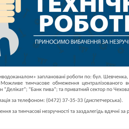
иводоканалом» заплановані роботи по: бул. Шевченка, 
 Можливе тимчасове обмеження централізованого в
 “Делікат”; “Банк пива”; та приватний сектор по Чехова,
ація за телефоном: (0472) 37-35-33 (диспетчерська).
ня за тимчасові незручності та заздалегідь вдячні за 