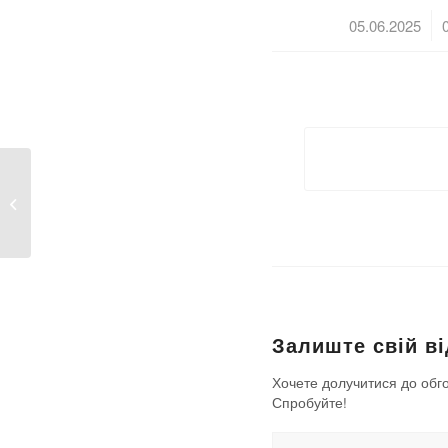
/
05.06.2025
«Спочатку підкорив
професію машиніста
насосних...
Залиште свій ві
Хочете долучитися до обг
Спробуйте!