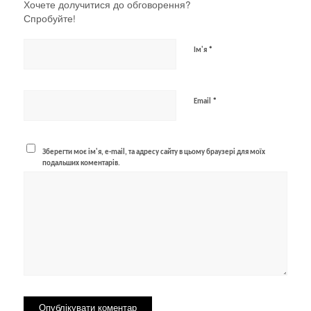
Хочете долучитися до обговорення?
Спробуйте!
*
Ім'я
*
Email
Зберегти моє ім'я, e-mail, та адресу сайту в цьому браузері для моїх
подальших коментарів.