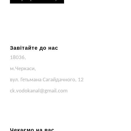
Завітайте до нас
18036,
м.Черкаси,
вул. Гетьмана Сагайдачного, 12
ck.vodokanal@gmail.com
Чекаємо на вас