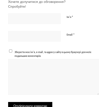
Хочете долучитися до обговорення?
Спробуйте!
*
Ім'я
*
Email
Зберегти моє ім'я, e-mail, та адресу сайту в цьому браузері для моїх
подальших коментарів.