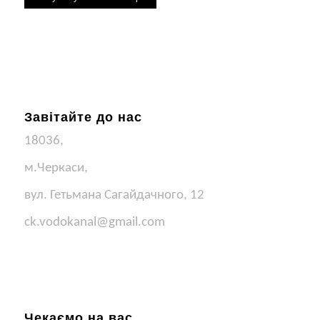
Завітайте до нас
18036,
м.Черкаси,
вул. Гетьмана Сагайдачного, 12
ck.vodokanal@gmail.com
Чекаємо на вас