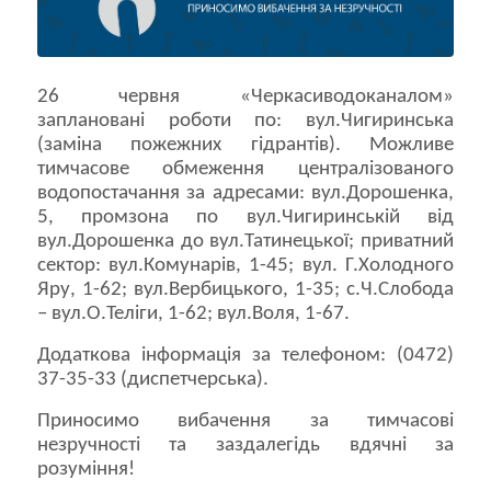
26 червня «Черкасиводоканалом»
заплановані роботи по: вул.Чигиринська
(заміна пожежних гідрантів). Можливе
тимчасове обмеження централізованого
водопостачання за адресами: вул.Дорошенка,
5, промзона по вул.Чигиринській від
вул.Дорошенка до вул.Татинецької; приватний
сектор: вул.Комунарів, 1-45; вул. Г.Холодного
Яру, 1-62; вул.Вербицького, 1-35; с.Ч.Слобода
– вул.О.Теліги, 1-62; вул.Воля, 1-67.
Додаткова інформація за телефоном: (0472)
37-35-33 (диспетчерська).
Приносимо вибачення за тимчасові
незручності та заздалегідь вдячні за
розуміння!