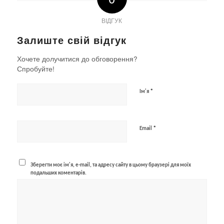
ВІДГУК
Залиште свій відгук
Хочете долучитися до обговорення?
Спробуйте!
*
Ім'я
*
Email
Зберегти моє ім'я, e-mail, та адресу сайту в цьому браузері для моїх
подальших коментарів.