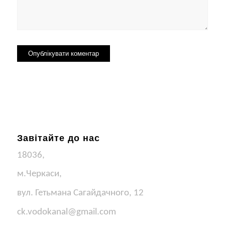
Завітайте до нас
18036,
м.Черкаси,
вул. Гетьмана Сагайдачного, 12
ck.vodokanal@gmail.com