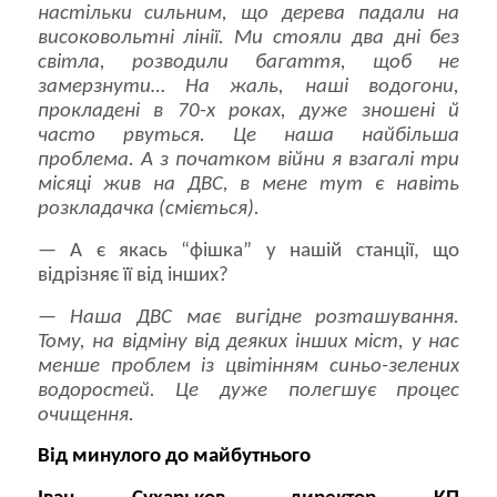
настільки сильним, що дерева падали на
високовольтні лінії. Ми стояли два дні без
світла, розводили багаття, щоб не
замерзнути… На жаль, наші водогони,
прокладені в 70-х роках, дуже зношені й
часто рвуться. Це наша найбільша
проблема. А з початком війни я взагалі три
місяці жив на ДВС, в мене тут є навіть
розкладачка (сміється).
— А є якась “фішка” у нашій станції, що
відрізняє її від інших?
—
Наша ДВС має вигідне розташування.
Тому, на відміну від деяких інших міст, у нас
менше проблем із цвітінням синьо-зелених
водоростей. Це дуже полегшує процес
очищення.
Від минулого до майбутнього