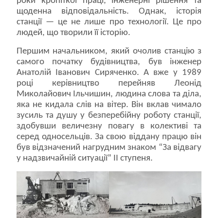
роки кропіткої праці, інженерні рішення та
щоденна відповідальність. Однак, історія
станції — це не лише про технології. Це про
людей, що творили її історію.
Першим начальником, який очолив станцію з
самого початку будівництва, був інженер
Анатолій Іванович Сиряченко. А вже у 1989
році керівництво перейняв Леонід
Миколайович Ільчишин, людина слова та діла,
яка не кидала слів на вітер. Він вклав чимало
зусиль та душу у безперебійну роботу станції,
здобувши величезну повагу в колективі та
серед односельців. За свою віддану працю він
був відзначений нагрудним знаком “За відвагу
у надзвичайній ситуації” ІІ ступеня.