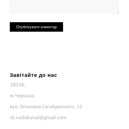
Завітайте до нас
18036,
м.Черкаси,
вул. Гетьмана Сагайдачного, 12
ck.vodokanal@gmail.com