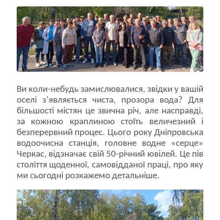
Ви коли-небудь замислювалися, звідки у вашій
оселі з’являється чиста, прозора вода? Для
більшості містян це звична річ, але насправді,
за кожною краплиною стоїть величезний і
безперервний процес. Цього року Дніпровська
водоочисна станція, головне водне «серце»
Черкас, відзначає свій 50-річний ювілей. Це пів
століття щоденної, самовідданої праці, про яку
ми сьогодні розкажемо детальніше.