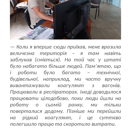
—
Коли я вперше сюди приїхав, мене вразила
величезна територія – я там навіть
заблукав (сміється). На той час у штаті
було набагато більше людей. Пам’ятаю, що
і роботи було багато – технічної,
будівельної, наприклад, ми часто вручну
вивантажували коагулянт з вагонів.
Працювали в респіраторах. Іноді доводилося
працювати цілодобово, поки люди йшли на
роботу о сьомій ранку, ми тільки
поверталися додому. Пізніше ми перейшли
на рідкий коагулянт, і це суттєво
полегшило працю та скоротило витрати.