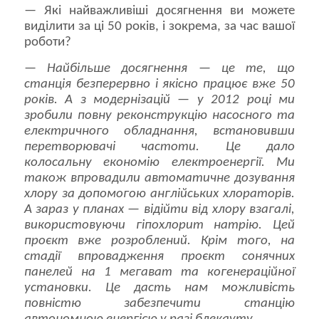
— Які найважливіші досягнення ви можете
виділити за ці 50 років, і зокрема, за час вашої
роботи?
—
Найбільше досягнення — це те, що
станція безперервно і якісно працює вже 50
років. А з модернізацій — у 2012 році ми
зробили повну реконструкцію насосного та
електричного обладнання, встановивши
перетворювачі частоти. Це дало
колосальну економію електроенергії. Ми
також впровадили автоматичне дозування
хлору за допомогою англійських хлораторів.
А зараз у планах — відійти від хлору взагалі,
використовуючи гіпохлорит натрію. Цей
проєкт вже розроблений. Крім того, на
стадії впровадження проєкт сонячних
панелей на 1 мегават та когенераційної
установки. Це дасть нам можливість
повністю забезпечити станцію