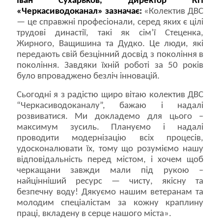
Іван Сухарьков, директор КП
«Черкасиводоканал» зазначає:
«Колектив ДВС
— це справжні професіонали, серед яких є цілі
трудові династії, такі як сім’ї Стеценка,
Жирного, Ващишина та Дудко. Це люди, які
передають свій безцінний досвід з покоління в
покоління. Завдяки їхній роботі за 50 років
було впроваджено безліч інновацій.
Сьогодні я з радістю щиро вітаю колектив ДВС
“Черкасиводоканалу”, бажаю і надалі
розвиватися. Ми докладемо для цього –
максимум зусиль. Плануємо і надалі
проводити модернізацію всіх процесів,
удосконалювати їх, тому що розуміємо нашу
відповідальність перед містом, і хочем щоб
черкащани завжди мали під рукою –
найцінніший ресурс — чисту, якісну та
безпечну воду! Дякуємо нашим ветеранам та
молодим спеціалістам за кожну краплину
праці, вкладену в серце нашого міста».