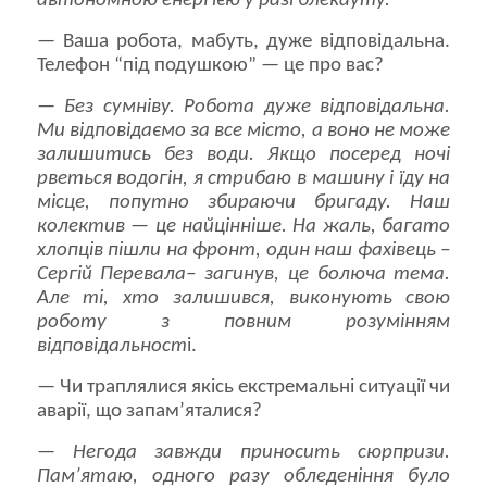
автономною енергією у разі блекауту.
— Ваша робота, мабуть, дуже відповідальна.
Телефон “під подушкою” — це про вас?
—
Без сумніву. Робота дуже відповідальна.
Ми відповідаємо за все місто, а воно не може
залишитись без води. Якщо посеред ночі
рветься водогін, я стрибаю в машину і їду на
місце, попутно збираючи бригаду. Наш
колектив — це найцінніше. На жаль, багато
хлопців пішли на фронт, один наш фахівець –
Сергій Перевала– загинув, це болюча тема.
Але ті, хто залишився, виконують свою
роботу з повним розумінням
відповідальност
і.
— Чи траплялися якісь екстремальні ситуації чи
аварії, що запам’яталися?
—
Негода завжди приносить сюрпризи.
Пам’ятаю, одного разу обледеніння було