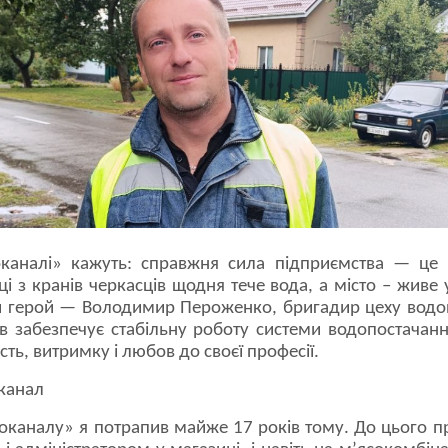
каналі» кажуть: справжня сила підприємства — це
ці з кранів черкасців щодня тече вода, а місто – живе
й герой — Володимир Пероженко, бригадир цеху водо
в забезпечує стабільну роботу системи водопостачанн
сть, витримку і любов до своєї професії.
канал
каналу» я потрапив майже 17 років тому. До цього п