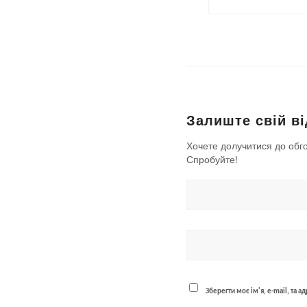
Залиште свій ві
Хочете долучитися до обг
Спробуйте!
Зберегти моє ім'я, e-mail, та 