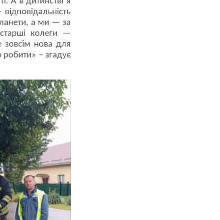
і. А в дитинстві я
 відповідальність
ланети, а ми — за
 старші колеги —
е зовсім нова для
о робити» – згадує