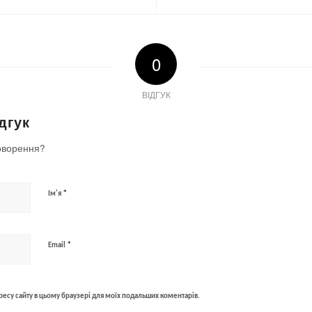
0
ВІДГУК
дгук
оворення?
*
Ім'я
*
Email
адресу сайту в цьому браузері для моїх подальших коментарів.