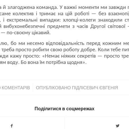
на й злагоджена команда. У важкі моменти ми завжди
саме колектив і тримає на цій роботі — без взаємопі
, і екстремальні випадки: хлопці-колеги знаходили с
 й вибухонебезпечні предмети з часів Другої світової
— по-своєму цікавий.
лю, бо ми несемо відповідальність перед кожним м
 треба просто робити свою роботу добре. Коли тебе пит
авжди кажу просто: «Немає ніяких секретів — просто тр
ям воду. Бо вона їм потрібна щодня».
/
0 КОМЕНТАРІВ
ОПУБЛІКОВАНО
ПІДЛІСЕВИЧ ЄВГЕНІЯ
Поділитися в соцмережах