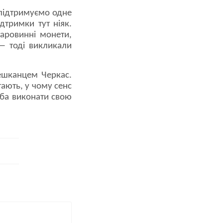
 підтримуємо одне
дтримки тут ніяк.
таровинні монети,
 — тоді викликали
ешканцем Черкас.
ають, у чому сенс
еба виконати свою