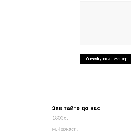
Завітайте до нас
18036,
м.Черкаси,