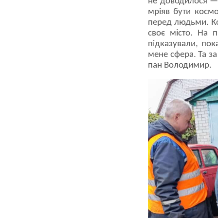
не доводилося — і
мріяв бути космо
перед людьми. Ко
своє місто. На 
підказували, пок
мене сфера. Та за
пан Володимир.