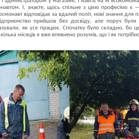
 адміністратором у магазині, і навіть на м’ясокомбінат
навтом. І, знаєте, щось спільне з цією професією є —
смонавт відповідає за вдалий політ, нові знання для п
підприємство прийшов без досвіду, але поруч були
азували, як усе працює. Спочатку було складно, бо ц
 кілька місяців я вже впевнено розумів, що і як потрібн