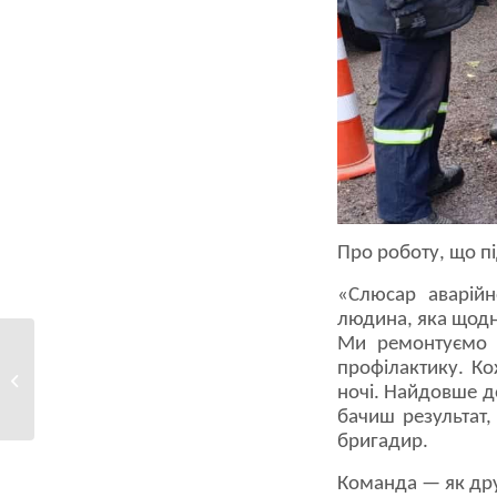
Про роботу, що п
«Слюсар аварійн
людина, яка щодня
Ми ремонтуємо т
Допомога, що дійсно
профілактику. Ко
зміцнює:
ночі. Найдовше д
представники...
бачиш результат,
бригадир.
Команда — як дру