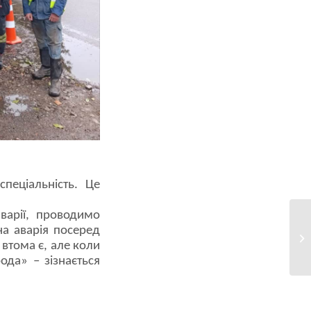
пеціальність. Це
варії, проводимо
на аварія посеред
втома є, але коли
ода» – зізнається