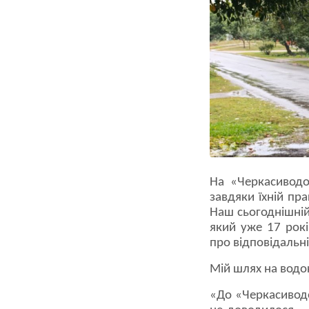
На «Черкасиводо
завдяки їхній пра
Наш сьогоднішні
який уже 17 рокі
про відповідальні
Мій шлях на водо
«До «Черкасиводо