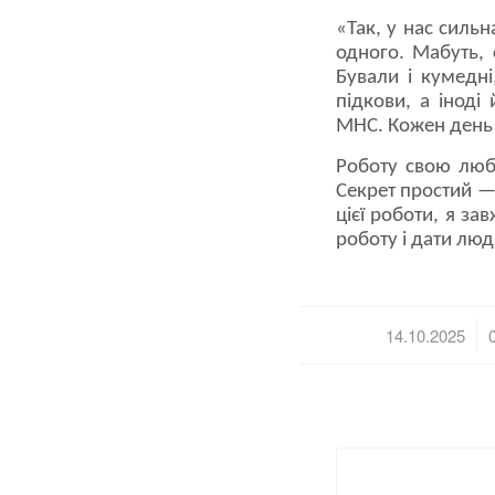
«Так, у нас силь
одного. Мабуть, 
Бували і кумедні
підкови, а іноді
МНС. Кожен день 
Роботу свою люб
Секрет простий —
цієї роботи, я з
роботу і дати люд
/
14.10.2025