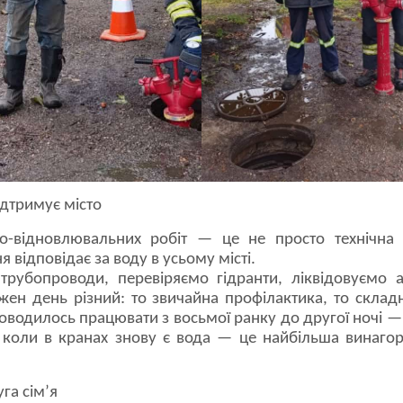
ідтримує місто
о-відновлювальних робіт — це не просто технічна с
 відповідає за воду в усьому місті.
рубопроводи, перевіряємо гідранти, ліквідовуємо а
жен день різний: то звичайна профілактика, то склад
оводилось працювати з восьмої ранку до другої ночі — 
 коли в кранах знову є вода — це найбільша винагор
га сім’я