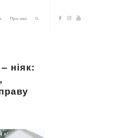
и
Про нас
– ніяк:
,
справу