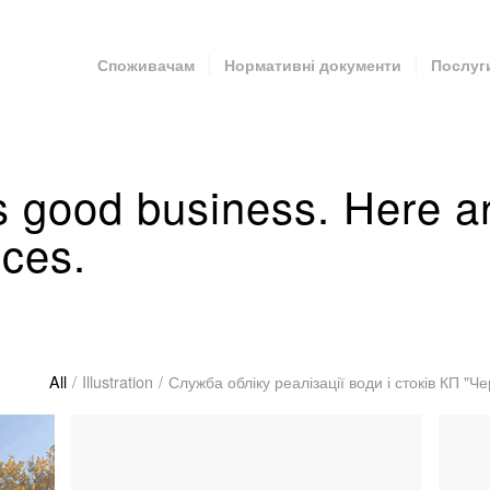
Споживачам
Нормативні документи
Послуг
s good business. Here a
eces.
All
/
Illustration
/
Служба обліку реалізації води і стоків КП "