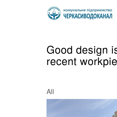
Good design i
recent workpi
All