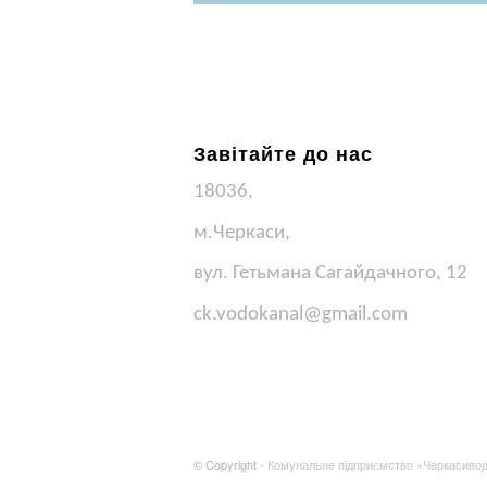
Pill Pack
Завітайте до нас
18036,
м.Черкаси,
вул. Гетьмана Сагайдачного, 12
ck.vodokanal@gmail.com
© Copyright -
Комунальне підприємство «Черкасиво