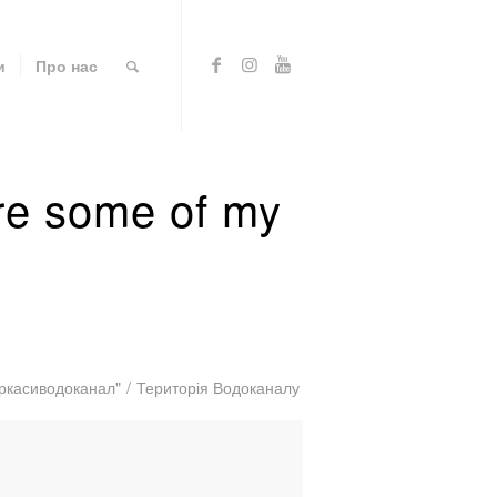
и
Про нас
re some of my
Черкасиводоканал"
/
Територія Водоканалу