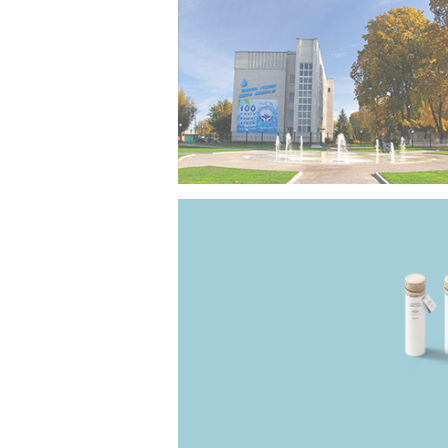
Територія КП “Черкасиводоканал