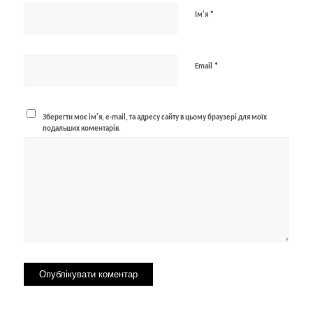
*
Ім'я
*
Email
Зберегти моє ім'я, e-mail, та адресу сайту в цьому браузері для моїх
подальших коментарів.