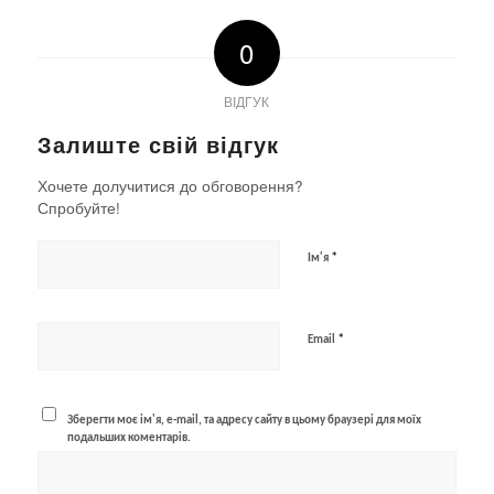
0
ВІДГУК
Залиште свій відгук
Хочете долучитися до обговорення?
Спробуйте!
*
Ім'я
*
Email
Зберегти моє ім'я, e-mail, та адресу сайту в цьому браузері для моїх
подальших коментарів.