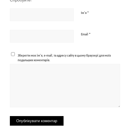
*
Ім'я
*
Email
Зберегти моє ім'я, e-mail, та адресу сайту в цьому браузері для моїх
подальших коментарів.