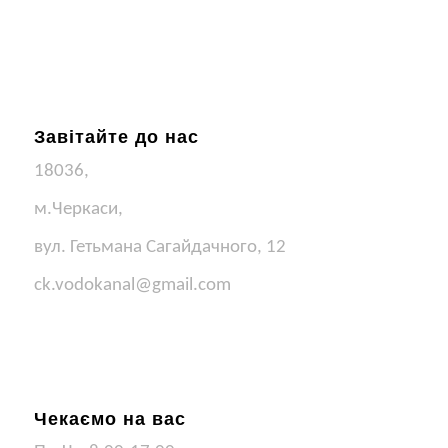
Завітайте до нас
18036,
м.Черкаси,
вул. Гетьмана Сагайдачного, 12
ck.vodokanal@gmail.com
Чекаємо на вас