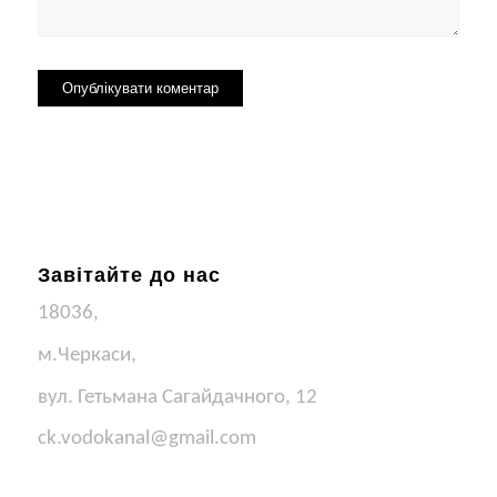
Завітайте до нас
18036,
м.Черкаси,
вул. Гетьмана Сагайдачного, 12
ck.vodokanal@gmail.com