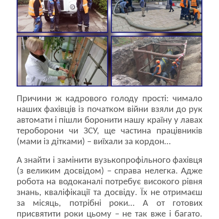
Причини ж кадрового голоду прості: чимало
наших фахівців із початком війни взяли до рук
автомати і пішли боронити нашу країну у лавах
тероборони чи ЗСУ, ще частина працівників
(мами із дітками) – виїхали за кордон…
А знайти і замінити вузькопрофільного фахівця
(з великим досвідом) – справа нелегка. Адже
робота на водоканалі потребує високого рівня
знань, кваліфікації та досвіду. Їх не отримаєш
за місяць, потрібні роки… А от готових
присвятити роки цьому – не так вже і багато.