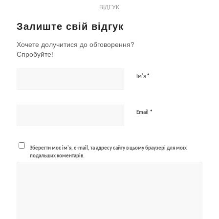
ВІДГУК
Залиште свій відгук
Хочете долучитися до обговорення?
Спробуйте!
*
Ім'я
*
Email
Зберегти моє ім'я, e-mail, та адресу сайту в цьому браузері для моїх
подальших коментарів.