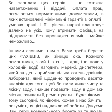
Бо зарплата цих героїв – не тотожна
навантаженню і віддачі. Оплата праці
регулюється нормативними документами, в
яких встановлені мінімальні гарантії в оплаті і
умовах праці. І її рівень наразі влаштовує
далеко не усіх. Тому втримати фахівців на
підприємстві без впровадження змін – майже
неможливо…
Іншими словами, нам з Вами треба берегти
цих ФАХІВЦІВ, як зіницю ока. Кожного
ремонтника, який і в сніг, і дощ (по пояс у
холодній воді) лагодить мережі, диспетчера,
який за день приймає кілька сотень дзвінків,
лаборанта, який щоденно проводить десятки
аналізів для того, щоб Ви пили лише чисту та
якісну воду. Інакше подавати воду в домівки
містян, очищати її, ремонтувати – буде нікому…
Тому сьогодні, як ніколи, кожен з нас бачить і
розуміє ціну цієї надважливої роботи. Дякуємо
Вам, герої комунального фронту за те що Ви,