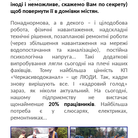
іноді і неможливе, скажемо Вам по секрету)
щоб повернути її в домівки містян.
Понаднормова, а в декого – і цілодобова
робота, фізичні навантаження, надскладні
технічні рішення, позапланові ремонтні роботи
(через збільшення навантаження на мережі
водопостачання та каналізацію), постійна
психологічна напруга… Такі додаткові
випробування лягли сьогодні на плечі наших
фахівців. Тому найбільша цінність КП
«Черкасиводоканал» – це ЛЮДИ. Так, кадри
знову вирішують все. І «кадровий голод»
зараз, як ніколи актуальний. На сьогодні,
нашому підприємству не вистачає
щонайменше
20% працівників
. Найбільша
потреба є у слюсарях, електриках,
ремонтниках…