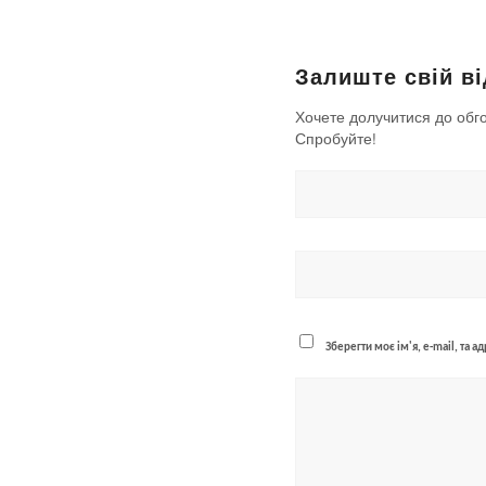
Залиште свій ві
Хочете долучитися до обг
Спробуйте!
Зберегти моє ім'я, e-mail, та 