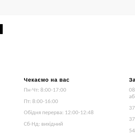
Чекаємо на вас
З
Пн-Чт: 8:00-17:00
08
аб
Пт: 8:00-16:00
37
Обідня перерва: 12:00-12:48
37
Сб-Нд: вихідний
54