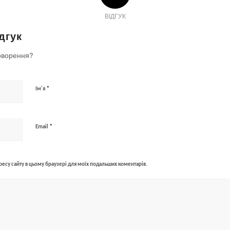
ВІДГУК
дгук
оворення?
*
Ім'я
*
Email
адресу сайту в цьому браузері для моїх подальших коментарів.