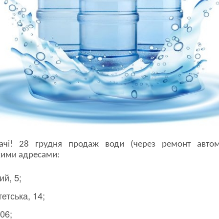
ачі! 28 грудня продаж води (через ремонт авто
акими адресами:
й, 5;
етська, 14;
06;