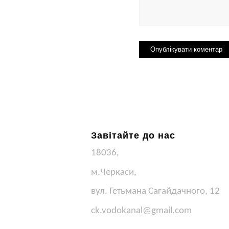
Завітайте до нас
18036,
м.Черкаси,
вул. Гетьмана Сагайдачного, 12
ck.vodokanal@gmail.com