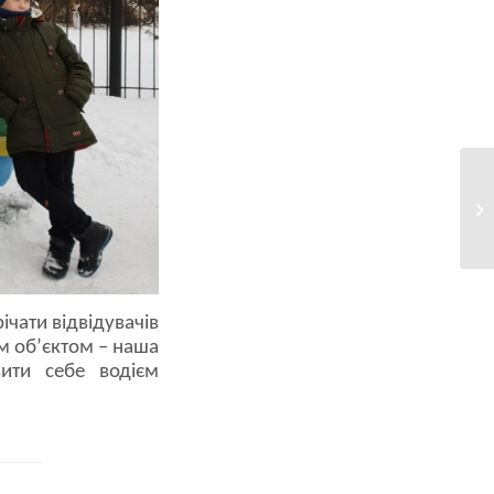
УВ
ічати відвідувачів
м об’єктом – наша
ити себе водієм