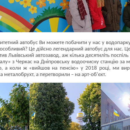
итетний автобус Ви можете побачити у нас у водопарку
 особливий? Це дійсно легендарний автобус для нас. Це
тив Львівський автозавод, аж кілька десятиліть поспіль
лу» з Черкас на Дніпровську водоочисну станцію за мі
о, а коли ж «вийшов на пенсію» у 2018 році, ми вир
а металобрухт, а перетворили – на арт-об’єкт.