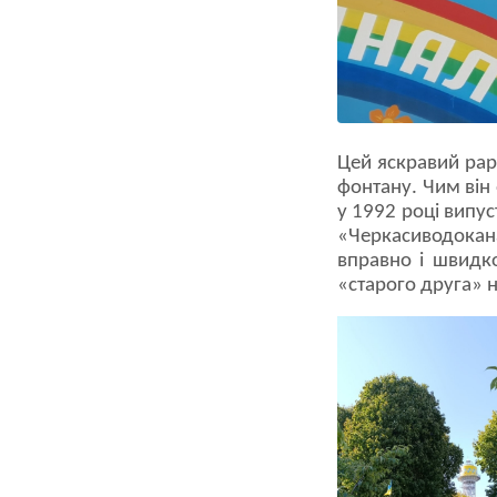
Цей яскравий рар
фонтану. Чим він
у 1992 році випус
«Черкасиводокана
вправно і швидк
«старого друга» н