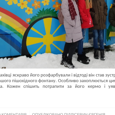
хівці яскраво його розфарбували і відтоді він став зустр
ашого пішохідного фонтану. Особливо захоплюється ци
ча. Кожен спішить потрапити за його кермо і уяв
/
0 КОМЕНТАРІВ
ОПУБЛІКОВАНО
ПІДЛІСЕВИЧ ЄВГЕНІЯ