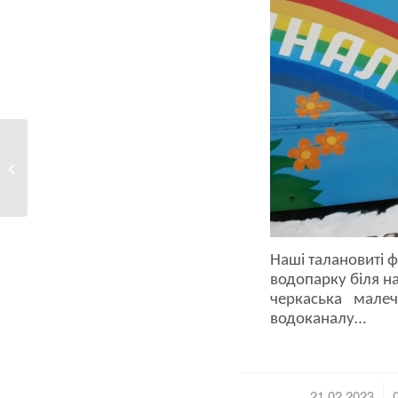
Тисячі питань щодня: як
знайти підхід...
Наші талановиті фа
водопарку біля н
черкаська мале
водоканалу…
/
21.02.2023