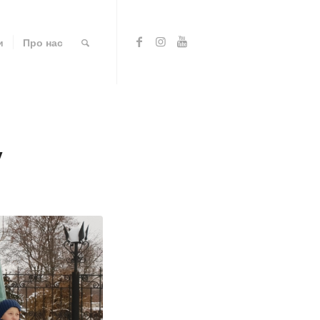
и
Про нас
у