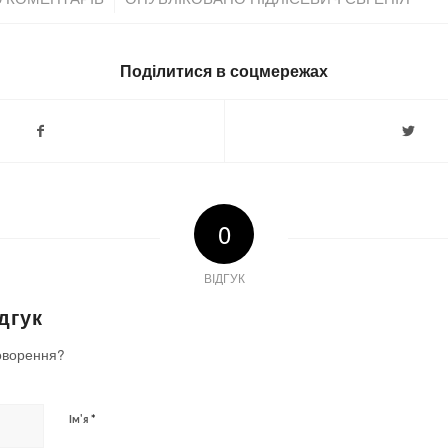
Поділитися в соцмережах
0
ВІДГУК
дгук
оворення?
*
Ім'я