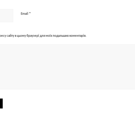
*
Email
адресу сайту в цьому браузері для моїх подальших коментарів.