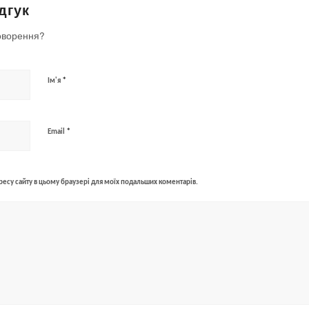
дгук
оворення?
*
Ім'я
*
Email
адресу сайту в цьому браузері для моїх подальших коментарів.