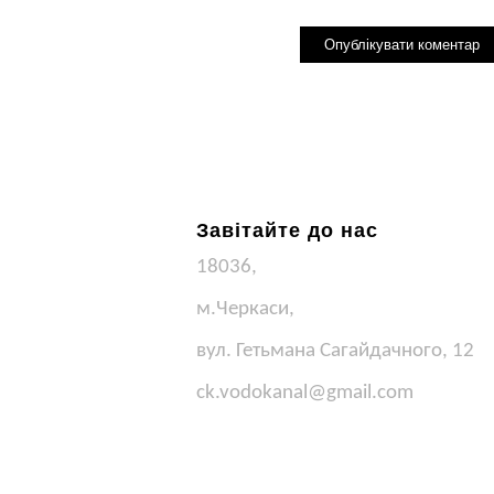
Завітайте до нас
18036,
м.Черкаси,
вул. Гетьмана Сагайдачного, 12
ck.vodokanal@gmail.com