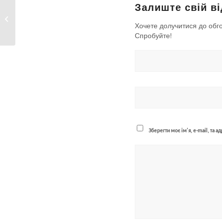
Залиште свій ві
Увага! Планові роботи 29 березня
2023 року
Хочете долучитися до обг
Спробуйте!
Зберегти моє ім'я, e-mail, та 