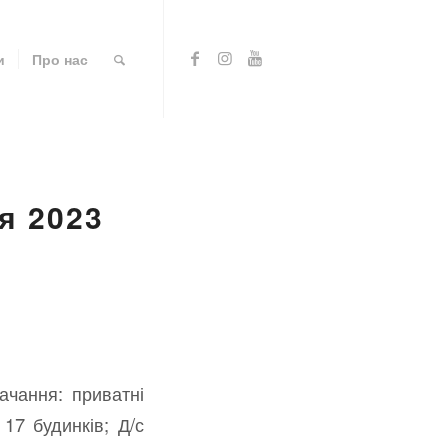
и
Про нас
я 2023
чання: приватні
17 будинків; Д/с