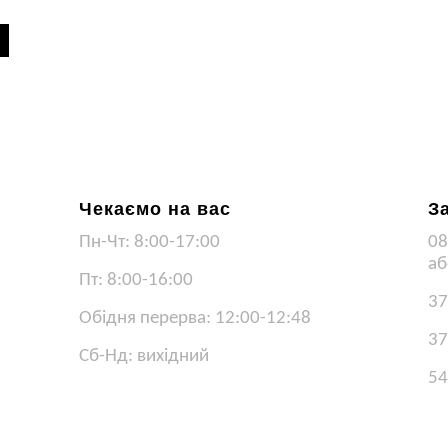
Чекаємо на вас
З
Пн-Чт: 8:00-17:00
08
аб
Пт: 8:00-16:00
37
Обідня перерва: 12:00-12:48
37
Сб-Нд: вихідний
54