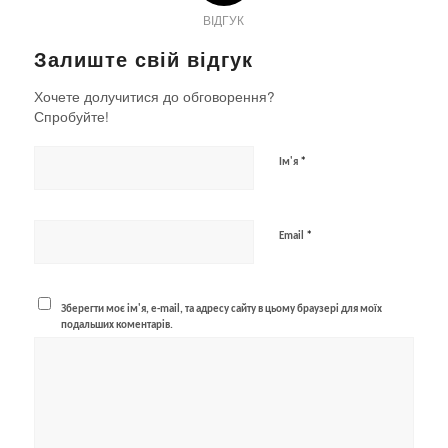
ВІДГУК
Залиште свій відгук
Хочете долучитися до обговорення?
Спробуйте!
*
Ім'я
*
Email
Зберегти моє ім'я, e-mail, та адресу сайту в цьому браузері для моїх
подальших коментарів.