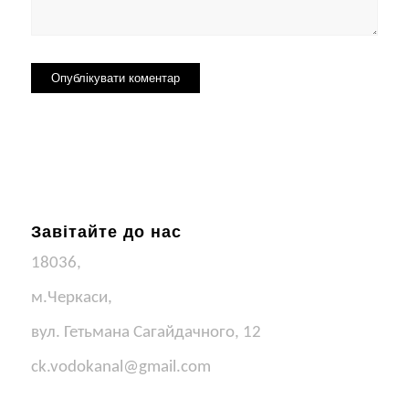
Завітайте до нас
18036,
м.Черкаси,
вул. Гетьмана Сагайдачного, 12
ck.vodokanal@gmail.com