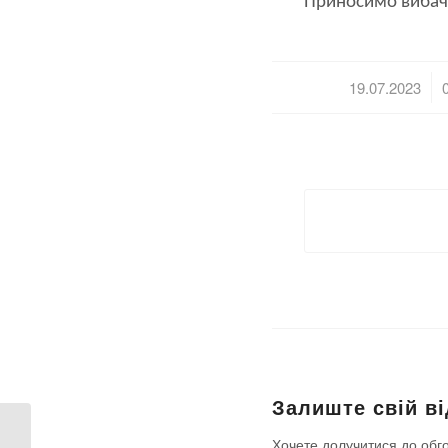
Приносимо вибачен
/
19.07.2023
Залиште свій ві
Хочете долучитися до обг
Увага! Планові роботи 18 липня