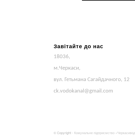
Завітайте до нас
18036,
м.Черкаси,
вул. Гетьмана Сагайдачного, 12
ck.vodokanal@gmail.com
© Copyright -
Комунальне підприємство «Черкасиво