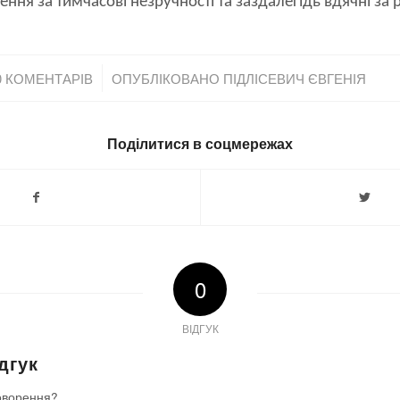
ня за тимчасові незручності та заздалегідь вдячні за 
/
0 КОМЕНТАРІВ
ОПУБЛІКОВАНО
ПІДЛІСЕВИЧ ЄВГЕНІЯ
Поділитися в соцмережах
0
ВІДГУК
дгук
оворення?