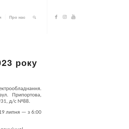
и
Про нас
023 року
лектрообладнання.
ул. Припортова,
№31, д/с №88.
19 липня — з 6:00