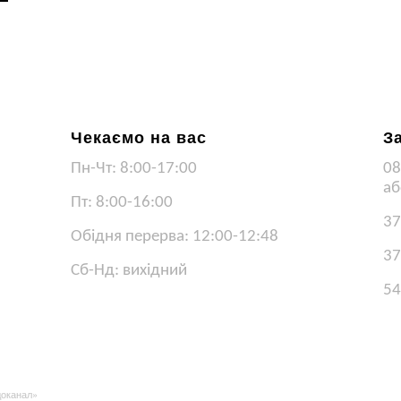
Чекаємо на вас
З
Пн-Чт: 8:00-17:00
08
аб
Пт: 8:00-16:00
37
Обідня перерва: 12:00-12:48
37
Сб-Нд: вихідний
54
доканал»