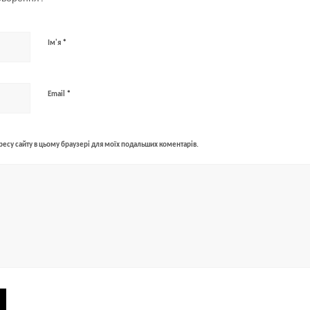
*
Ім'я
*
Email
адресу сайту в цьому браузері для моїх подальших коментарів.