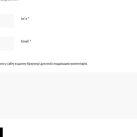
*
Ім'я
*
Email
адресу сайту в цьому браузері для моїх подальших коментарів.