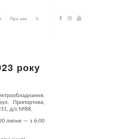
и
Про нас
023 року
лектрообладнання.
ул. Припортова,
№31, д/с №88.
20 липня — з 6:00