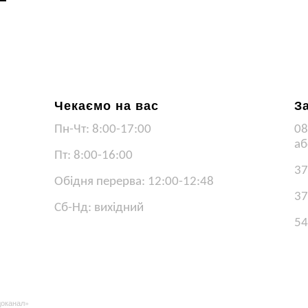
Чекаємо на вас
З
Пн-Чт: 8:00-17:00
08
аб
Пт: 8:00-16:00
37
Обідня перерва: 12:00-12:48
37
Сб-Нд: вихідний
54
доканал»