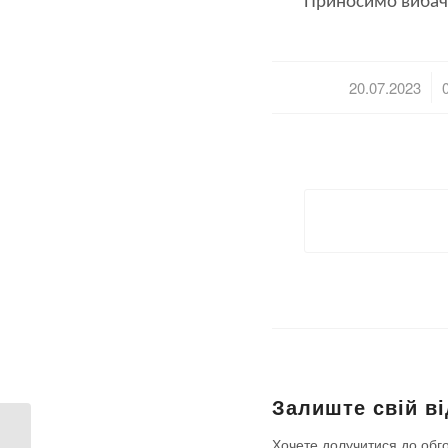
Приносимо вибачен
/
20.07.2023
Залиште свій ві
Хочете долучитися до обг
Увага! Планові роботи 19 липня