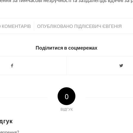
ня за тимчасові незручності та заздалегідь вдячні за 
/
0 КОМЕНТАРІВ
ОПУБЛІКОВАНО
ПІДЛІСЕВИЧ ЄВГЕНІЯ
Поділитися в соцмережах
0
ВІДГУК
дгук
оворення?