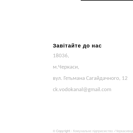
Завітайте до нас
18036,
м.Черкаси,
вул. Гетьмана Сагайдачного, 12
ck.vodokanal@gmail.com
© Copyright -
Комунальне підприємство «Черкасиво