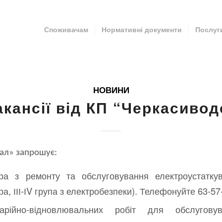
Споживачам
Нормативні документи
Послуг
НОВИНИ
акансії від КП “Черкасиво
ал» запрошує:
ра з ремонту та обслуговування електроустаткув
а, ІІІ-ІV група з електробезпеки). Телефонуйте 63-57-
рійно-відновлювальних робіт для обслуговув