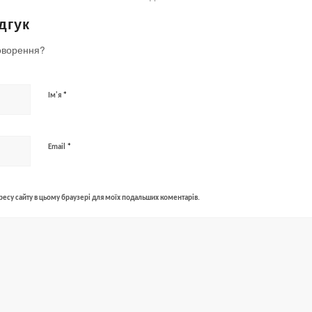
дгук
оворення?
*
Ім'я
*
Email
адресу сайту в цьому браузері для моїх подальших коментарів.