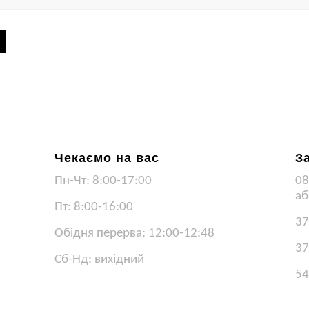
Чекаємо на вас
З
Пн-Чт: 8:00-17:00
08
аб
Пт: 8:00-16:00
37
Обідня перерва: 12:00-12:48
37
Сб-Нд: вихідний
54