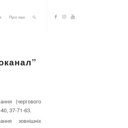
и
Про нас
доканал”
ання (чергового
40, 37-71-63.
ання зовнішніх