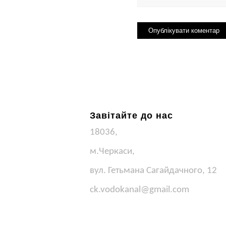
Завітайте до нас
18036,
м.Черкаси,
вул. Гетьмана Сагайдачного, 12
ck.vodokanal@gmail.com