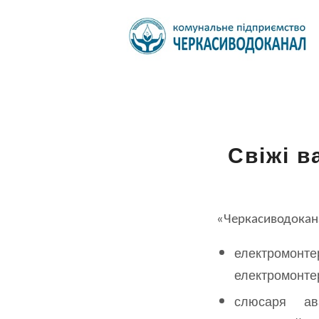
Свіжі в
«Черкасиводокан
електромонте
електромонтер
слюсаря ава