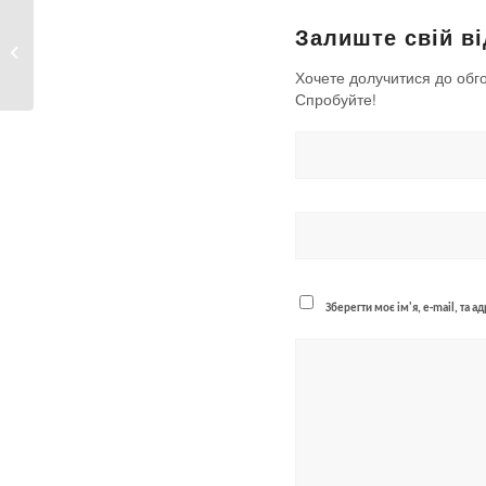
Залиште свій ві
Увага! Планові роботи 20 липня
2023 року
Хочете долучитися до обг
Спробуйте!
Зберегти моє ім'я, e-mail, та 