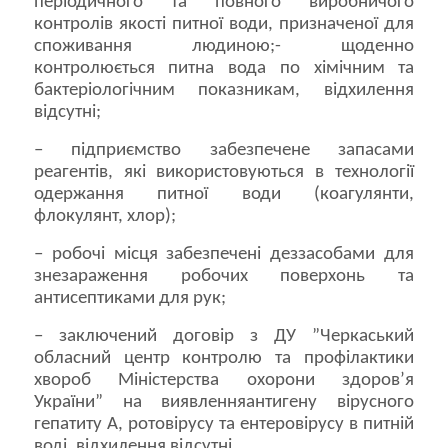
періодичного та повного виробничого
контролів якості питної води, призначеної для
споживання людиною;- щоденно
контролюється питна вода по хімічним та
бактеріологічним показникам, відхилення
відсутні;
– підприємство забезпечене запасами
реагентів, які використовуються в технології
одержання питної води (коагулянти,
флокулянт, хлор);
– робочі місця забезпечені деззасобами для
знезараження робочих поверхонь та
антисептиками для рук;
– заключений договір з ДУ ”Черкаський
обласний центр контролю та профілактики
хвороб Міністерства охорони здоров’я
України” на виявленняантигену вірусного
гепатиту А, ротовірусу та ентеровірусу в питній
воді, відхилення відсутні.