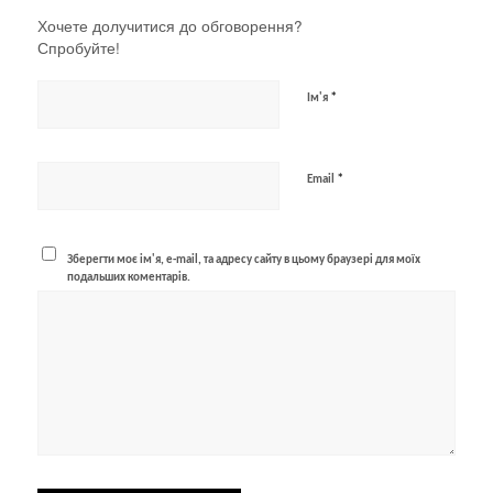
Хочете долучитися до обговорення?
Спробуйте!
*
Ім'я
*
Email
Зберегти моє ім'я, e-mail, та адресу сайту в цьому браузері для моїх
подальших коментарів.