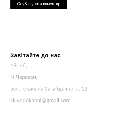
Завітайте до нас
18036,
м.Черкаси,
вул. Гетьмана Сагайдачного, 12
ck.vodokanal@gmail.com