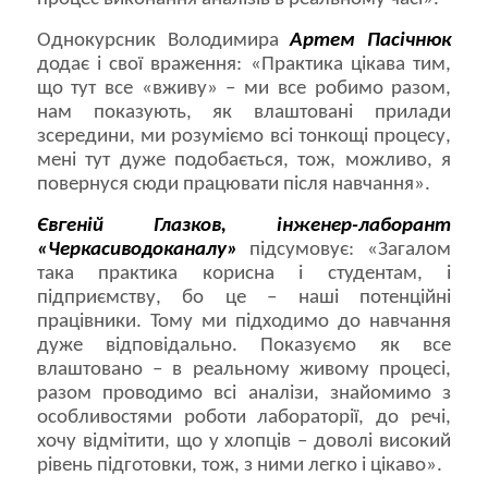
Однокурсник Володимира
Артем Пасічнюк
додає і свої враження: «Практика цікава тим,
що тут все «вживу» – ми все робимо разом,
нам показують, як влаштовані прилади
зсередини, ми розуміємо всі тонкощі процесу,
мені тут дуже подобається, тож, можливо, я
повернуся сюди працювати після навчання».
Євгеній Глазков, інженер-лаборант
«Черкасиводоканалу»
підсумовує: «Загалом
така практика корисна і студентам, і
підприємству, бо це – наші потенційні
працівники. Тому ми підходимо до навчання
дуже відповідально. Показуємо як все
влаштовано – в реальному живому процесі,
разом проводимо всі аналізи, знайомимо з
особливостями роботи лабораторії, до речі,
хочу відмітити, що у хлопців – доволі високий
рівень підготовки, тож, з ними легко і цікаво».