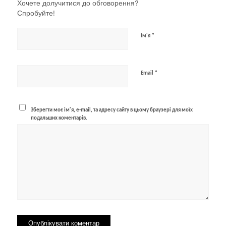
Хочете долучитися до обговорення?
Спробуйте!
*
Ім'я
*
Email
Зберегти моє ім'я, e-mail, та адресу сайту в цьому браузері для моїх
подальших коментарів.