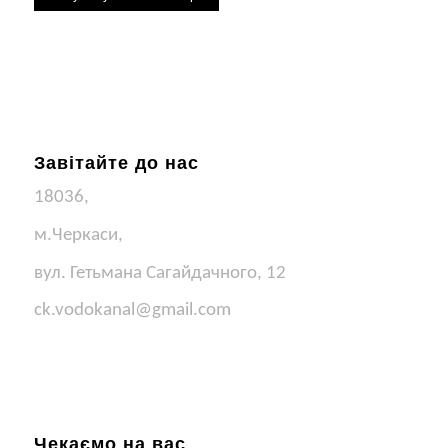
Завітайте до нас
18036,
м.Черкаси,
вул. Гетьмана Сагайдачного, 12
ck.vodokanal@gmail.com
Чекаємо на вас