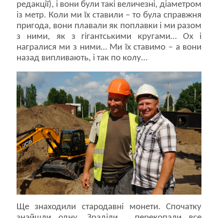
редакції), і вони були такі величезні, діаметром
із метр. Коли ми їх ставили – то була справжня
пригода, вони плавали як поплавки і ми разом
з ними, як з гігантськими кругами… Ох і
награлися ми з ними… Ми їх ставимо – а вони
назад випливають, і так по колу…
Ще знаходили стародавні монети. Спочатку
знайшли одну. Зраділи, перекопали все