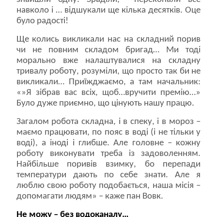
навколо і … відшукали ще кілька десятків. Оце
було радості!
Ще колись викликали нас на складний порив
чи не повним складом бригад… Ми тоді
морально вже налаштувалися на складну
тривалу роботу, розуміли, що просто так би не
викликали… Приїжджаємо, а там начальник:
«»Я зібрав вас всіх, щоб…вручити премію…»
Було дуже приємно, що цінують нашу працю.
Загалом робота складна, і в спеку, і в мороз –
маємо працювати, по пояс в воді (і не тільки у
воді), а іноді і глибше. Але головне – кожну
роботу виконувати треба із задоволенням.
Найбільше поривів взимку, бо перепади
температури дають по себе знати. Але я
люблю свою роботу подобається, наша місія –
допомагати людям» – каже пан Вовк.
Не можу – без водоканалу…