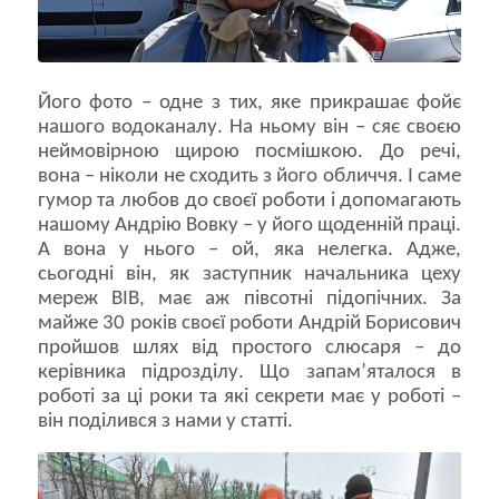
Його фото – одне з тих, яке прикрашає фойє
нашого водоканалу. На ньому він – сяє своєю
неймовірною щирою посмішкою. До речі,
вона – ніколи не сходить з його обличчя. І саме
гумор та любов до своєї роботи і допомагають
нашому Андрію Вовку – у його щоденній праці.
А вона у нього – ой, яка нелегка. Адже,
сьогодні він, як заступник начальника цеху
мереж ВІВ, має аж півсотні підопічних. За
майже 30 років своєї роботи Андрій Борисович
пройшов шлях від простого слюсаря – до
керівника підрозділу. Що запам’яталося в
роботі за ці роки та які секрети має у роботі –
він поділився з нами у статті.