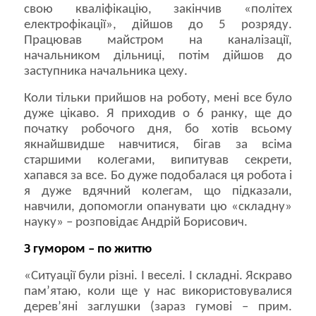
свою кваліфікацію, закінчив «політех
електрофікації», дійшов до 5 розряду.
Працював майстром на каналізації,
начальником дільниці, потім дійшов до
заступника начальника цеху.
Коли тільки прийшов на роботу, мені все було
дуже цікаво. Я приходив о 6 ранку, ще до
початку робочого дня, бо хотів всьому
якнайшвидше навчитися, бігав за всіма
старшими колегами, випитував секрети,
хапався за все. Бо дуже подобалася ця робота і
я дуже вдячний колегам, що підказали,
навчили, допомогли опанувати цю «складну»
науку» – розповідає Андрій Борисович.
З гумором – по життю
«Ситуації були різні. І веселі. І складні. Яскраво
пам’ятаю, коли ще у нас використовувалися
дерев’яні заглушки (зараз гумові – прим.