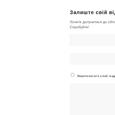
Залиште свій ві
Хочете долучитися до обг
Спробуйте!
Зберегти моє ім'я, e-mail, та 