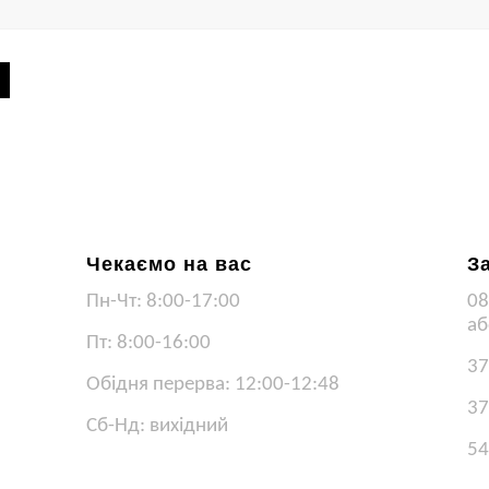
Чекаємо на вас
З
Пн-Чт: 8:00-17:00
08
аб
Пт: 8:00-16:00
37
Обідня перерва: 12:00-12:48
37
Сб-Нд: вихідний
54