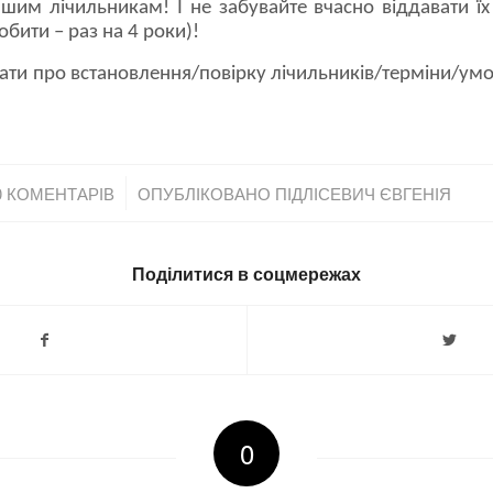
шим лічильникам! І не забувайте вчасно віддавати їх 
обити – раз на 4 роки)!
ати про встановлення/повірку лічильників/терміни/умо
/
0 КОМЕНТАРІВ
ОПУБЛІКОВАНО
ПІДЛІСЕВИЧ ЄВГЕНІЯ
Поділитися в соцмережах
0