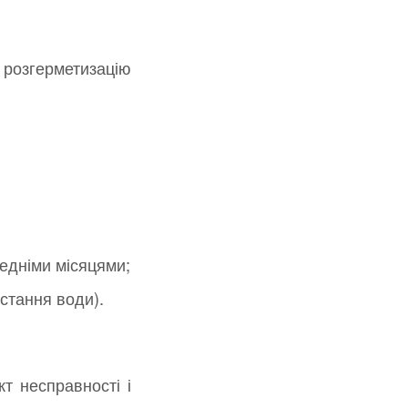
о розгерметизацію
редніми місяцями;
стання води).
т несправності і