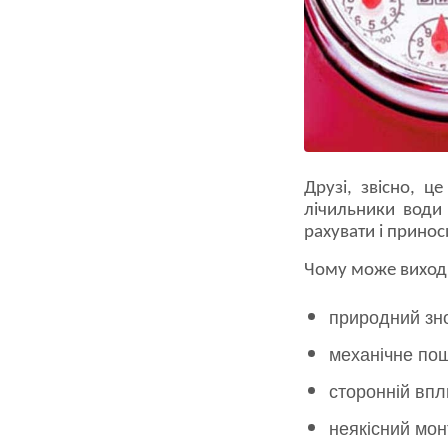
Друзі, звісно, ц
лічильники води 
рахувати і прино
Чому може виходи
природний зн
механічне по
сторонній впл
неякісний мон