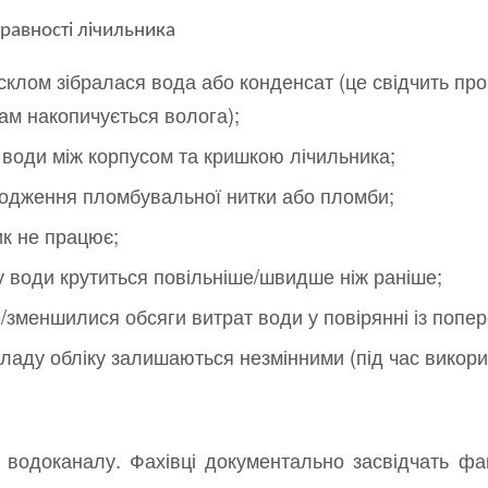
авності лічильника
 склом зібралася вода або конденсат (це свідчить пр
там накопичується волога);
і води між корпусом та кришкою лічильника;
кодження пломбувальної нитки або пломби;
к не працює;
у води крутиться повільніше/швидше ніж раніше;
/зменшилися обсяги витрат води у повірянні із попе
ладу обліку залишаються незмінними (під час викори
 водоканалу. Фахівці документально засвідчать фак