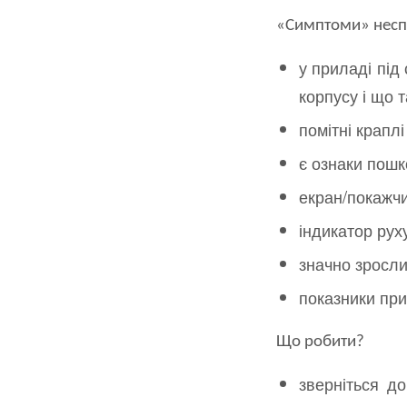
«Симптоми» неспр
у приладі під
корпусу і що 
помітні крапл
є ознаки пош
екран/покажчи
індикатор рух
значно зросли
показники при
Що робити?
зверніться до