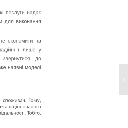
кі послуги надає
ли для виконання
не економити на
адійні і лише у
 звернутися до
вже наявні моделі
м споживач. Тому,
несанкціонованого
ідальності. Тобто,