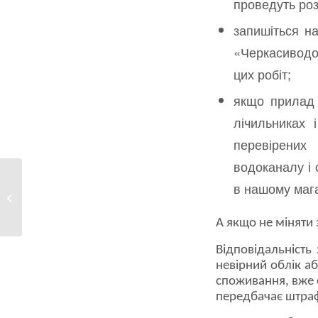
проведуть ро
запишіться на
«Черкасиводок
цих робіт;
якщо прилад 
лічильниках 
перевірених
водоканалу і 
«Коли ще були
в нашому мага
дерев’яні заглушки –
плавали...
А якщо не міняти
Відповідальність
невірний облік а
споживання, вже є
передбачає штраф