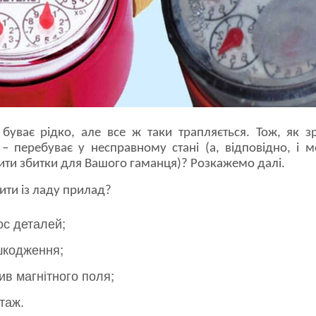
е буває рідко, але все ж таки трапляється. Тож, як 
– перебуває у несправному стані (а, відповідно, і
сити збитки для Вашого гаманця)? Розкажемо далі.
ти із ладу прилад?
ос деталей;
шкодження;
ив магнітного поля;
таж.