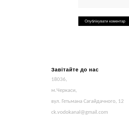
Завітайте до нас
18036,
м.Черкаси,
вул. Гетьмана Сагайдачного, 12
ck.vodokanal@gmail.com