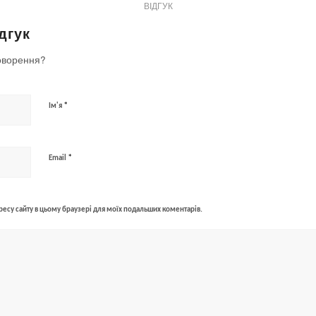
ВІДГУК
дгук
оворення?
*
Ім'я
*
Email
адресу сайту в цьому браузері для моїх подальших коментарів.