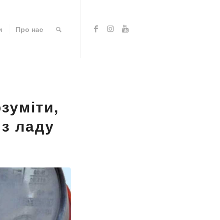
и
Про нас
зуміти,
 з ладу