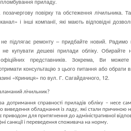
зпломбування приладу.
 позачергову повірку та обстеження лічильника. Та
анал» і інші компанії, які мають відповідні дозво
не підлягає ремонту – придбайте новий. Радимо 
і не купувати дешеві прилади обліку. Обирайте н
 офіційних представників. Зокрема, Ви можете
отримати консультацію з цього питання або обрати 
зині «Криниця» по вул. Г. Сагайдачного, 12.
 зламаний лічильник?
 за дотримання справності приладів обліку – несе са
бо виведення обладнання із ладу, які стали причиною 
 приводом для притягнення до адміністративної відпов
ні санкції і переведення споживача на норму.